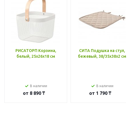
РИСАТОРП Корзина,
СИТА Подушка на стул,
белый, 25x26x18 см
бежевый, 38/35x38x2 см
В наличии
В наличии
от
8 890 ₸
от
1 790 ₸