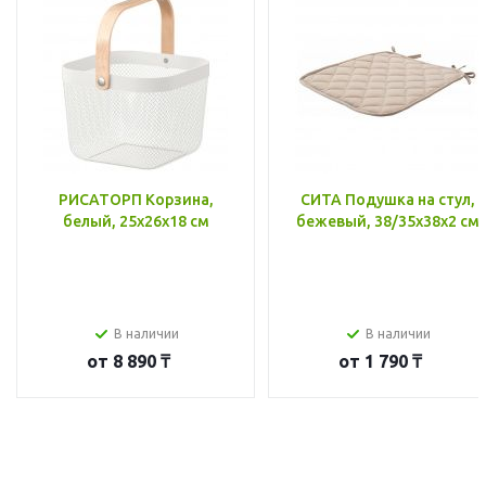
РИСАТОРП Корзина,
СИТА Подушка на стул,
белый, 25x26x18 см
бежевый, 38/35x38x2 см
В наличии
В наличии
от
8 890 ₸
от
1 790 ₸