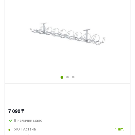
7 090
₸
В наличии мало
УЮТ Астана
1 шт.