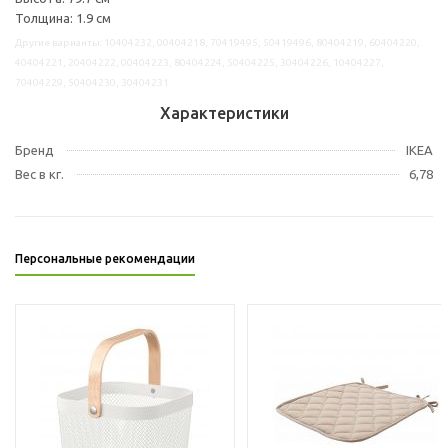
Толщина: 1.9 см
Другие варианты: 10404232, 00404218, 70419495, 50419496, 80404219, 60404220,
40404221, 20404222, 00404223, 80404224, 50404225, 30404226, 10404227,
70404229, 50404230, 30404231
Характеристики
Бренд
IKEA
Вес в кг.
6,78
Персональные рекомендации