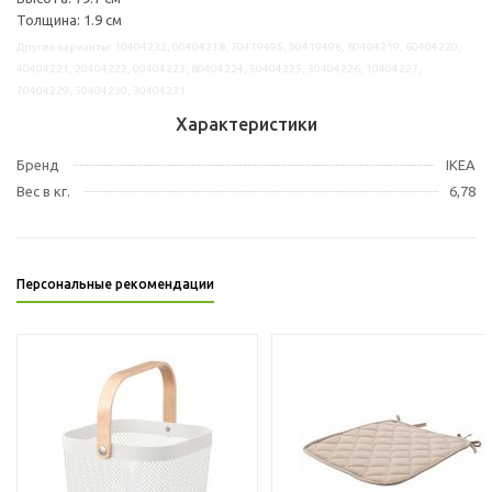
Толщина: 1.9 см
Другие варианты: 10404232, 00404218, 70419495, 50419496, 80404219, 60404220,
40404221, 20404222, 00404223, 80404224, 50404225, 30404226, 10404227,
70404229, 50404230, 30404231
Характеристики
Бренд
IKEA
Вес в кг.
6,78
Персональные рекомендации