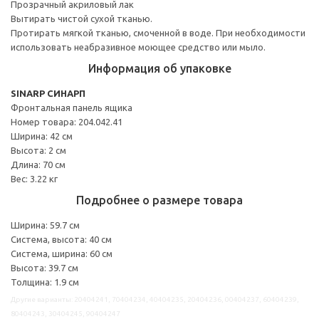
Прозрачный акриловый лак
Вытирать чистой сухой тканью.
Протирать мягкой тканью, смоченной в воде. При необходимости
использовать неабразивное моющее средство или мыло.
Информация об упаковке
SINARP СИНАРП
Фронтальная панель ящика
Номер товара: 204.042.41
Ширина: 42 см
Высота: 2 см
Длина: 70 см
Вес: 3.22 кг
Подробнее о размере товара
Ширина: 59.7 см
Система, высота: 40 см
Система, ширина: 60 см
Высота: 39.7 см
Толщина: 1.9 см
Другие варианты: 20404241, 70404234, 40404235, 20404236, 00404237, 60404239,
80404243, 30404245, 90404247