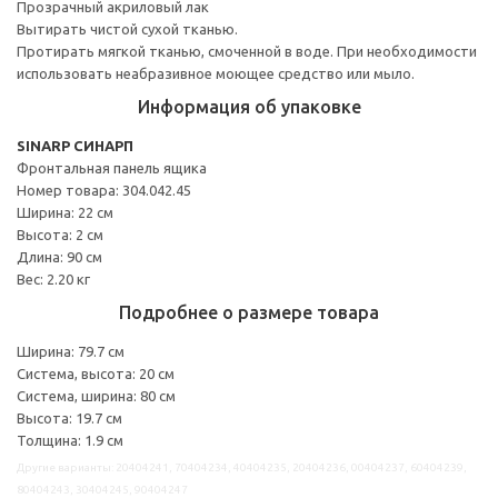
Прозрачный акриловый лак
Вытирать чистой сухой тканью.
Протирать мягкой тканью, смоченной в воде. При необходимости
использовать неабразивное моющее средство или мыло.
Информация об упаковке
SINARP СИНАРП
Фронтальная панель ящика
Номер товара: 304.042.45
Ширина: 22 см
Высота: 2 см
Длина: 90 см
Вес: 2.20 кг
Подробнее о размере товара
Ширина: 79.7 см
Система, высота: 20 см
Система, ширина: 80 см
Высота: 19.7 см
Толщина: 1.9 см
Другие варианты: 20404241, 70404234, 40404235, 20404236, 00404237, 60404239,
80404243, 30404245, 90404247