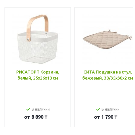
РИСАТОРП Корзина,
СИТА Подушка на стул,
белый, 25x26x18 см
бежевый, 38/35x38x2 см
В наличии
В наличии
от
8 890 ₸
от
1 790 ₸