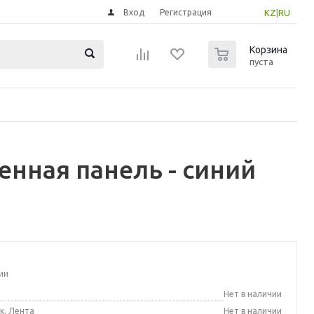
Вход
Регистрация
KZ
|
RU
0
Корзина
пуста
енная панель - синий
ии
а
Нет в наличии
к, Лента
Нет в наличии