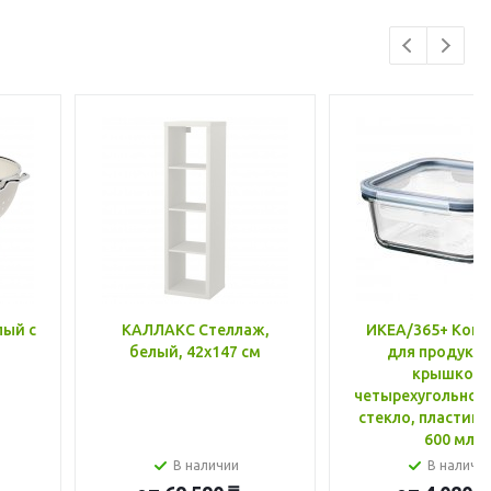
лый с
КАЛЛАКС Стеллаж,
ИКЕА/365+ Конт
белый, 42x147 см
для продукто
крышкой,
четырехугольной
стекло, пластик 
600 мл
В наличии
В наличи