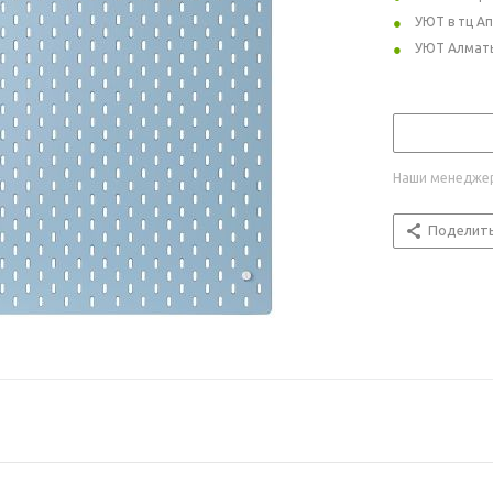
УЮТ в тц А
УЮТ Алмат
Наши менеджер
Поделит