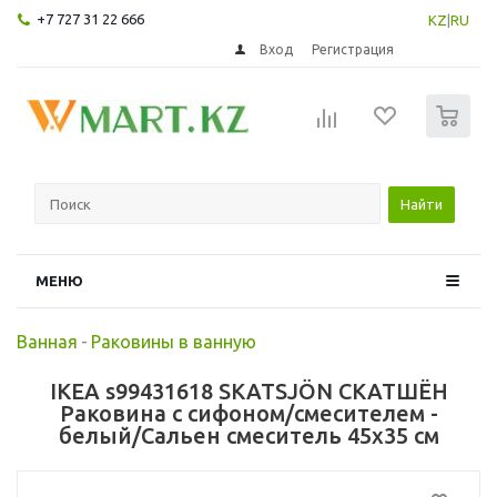
+7 727 31 22 666
KZ
|
RU
Вход
Регистрация
0
Найти
МЕНЮ
Ванная
-
Раковины в ванную
IKEA s99431618 SKATSJÖN СКАТШЁН
Раковина с сифоном/смесителем -
белый/Сальен смеситель 45x35 см