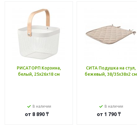
РИСАТОРП Корзина,
СИТА Подушка на стул,
белый, 25x26x18 см
бежевый, 38/35x38x2 см
В наличии
В наличии
от
8 890 ₸
от
1 790 ₸