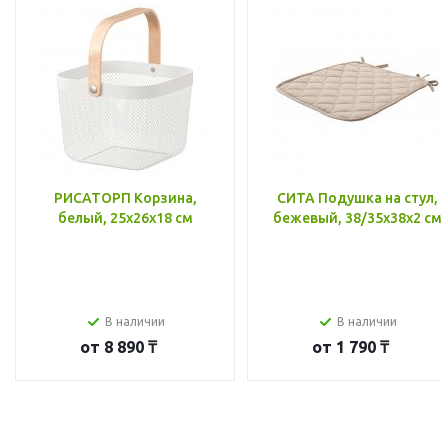
РИСАТОРП Корзина,
СИТА Подушка на стул,
белый, 25x26x18 см
бежевый, 38/35x38x2 см
В наличии
В наличии
от
8 890 ₸
от
1 790 ₸