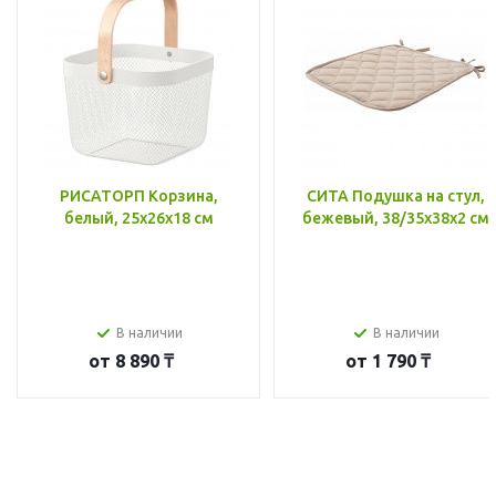
РИСАТОРП Корзина,
СИТА Подушка на стул,
белый, 25x26x18 см
бежевый, 38/35x38x2 см
В наличии
В наличии
от
8 890 ₸
от
1 790 ₸