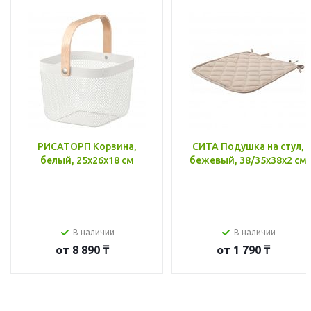
РИСАТОРП Корзина,
СИТА Подушка на стул,
белый, 25x26x18 см
бежевый, 38/35x38x2 см
В наличии
В наличии
от
8 890 ₸
от
1 790 ₸