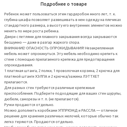
Подробнее о товаре
Ребенок может пользоваться этим гардеробом много лет, т. к.
глубина шкафа позволяет развешивать в нем одежду на плечиках
стандартного размера, а высоту его внутренних элементов можно
менять по мере роста ребенка.
Двери с петлями для плавного закрывания всегда закрываются
бесшумно — даже в разгар жаркого спора.
ВНИМАНИЕ! ОПАСНОСТЬ ОПРОКИДЫВАНИЯ! Незакрепленная
мебель может опрокинуться. Эту мебель необходимо крепить к
стене с помощью прилагаемого крепежа для предотвращения
опрокидывания.
1 платяная штанга, 2 полки, 1 проволочная корзина, 2 крючка для
платяной штанги ХЭЛПА и 2 крючка/зажима ЛЭТТХЕТ
прилагаются.
Для разных стен требуются различные крепежные
приспособления. Подберите подходящие для ваших стен шурупы,
дюбели, саморезы и т. п. (не прилагаются).
Ручки продаются отдельно.
Можно дополнить коробками УППРЮМД и РАССЛА — отличное
решение для хранения различных мелочей, которые обычно так
легко теряются. Продаются отдельно.