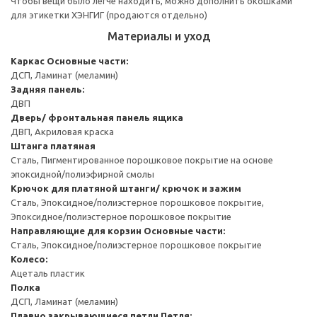
Чтобы вещи было легче находить, можно дополнить окошками
для этикетки ХЭНГИГ (продаются отдельно)
Материалы и уход
Каркас
Основные части:
ДСП, Ламинат (меламин)
Задняя панель:
ДВП
Дверь/ фронтальная панель ящика
ДВП, Акриловая краска
Штанга платяная
Сталь, Пигментированное порошковое покрытие на основе
эпоксидной/полиэфирной смолы
Крючок для платяной штанги/ крючок и зажим
Сталь, Эпоксидное/полиэстерное порошковое покрытие,
Эпоксидное/полиэстерное порошковое покрытие
Направляющие для корзин
Основные части:
Сталь, Эпоксидное/полиэстерное порошковое покрытие
Колесо:
Ацеталь пластик
Полка
ДСП, Ламинат (меламин)
Плавно закрывающиеся петли
Петля: