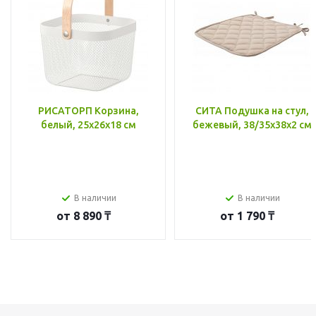
РИСАТОРП Корзина,
СИТА Подушка на стул,
белый, 25x26x18 см
бежевый, 38/35x38x2 см
В наличии
В наличии
от
8 890 ₸
от
1 790 ₸