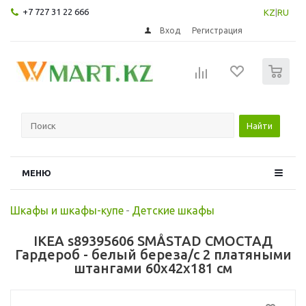
+7 727 31 22 666
KZ
|
RU
Вход
Регистрация
0
Найти
МЕНЮ
Шкафы и шкафы-купе
-
Детские шкафы
IKEA s89395606 SMÅSTAD СМОСТАД
Гардероб - белый береза/с 2 платяными
штангами 60x42x181 см