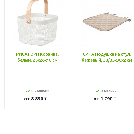
РИСАТОРП Корзина,
СИТА Подушка на стул,
белый, 25x26x18 см
бежевый, 38/35x38x2 см
В наличии
В наличии
от
8 890 ₸
от
1 790 ₸