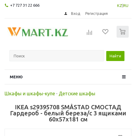
+7 727 31 22 666
KZ
|
RU
Вход
Регистрация
0
Найти
МЕНЮ
Шкафы и шкафы-купе
-
Детские шкафы
IKEA s29395708 SMÅSTAD СМОСТАД
Гардероб - белый береза/с 3 ящиками
60x57x181 см