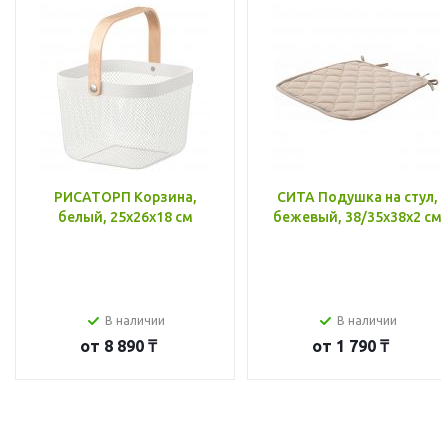
РИСАТОРП Корзина,
СИТА Подушка на стул,
белый, 25x26x18 см
бежевый, 38/35x38x2 см
В наличии
В наличии
от
8 890 ₸
от
1 790 ₸