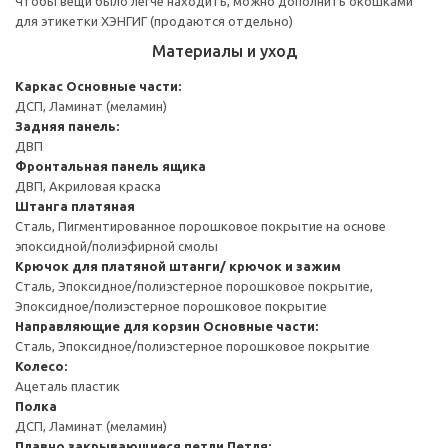
Чтобы вещи было легче находить, можно дополнить окошками
для этикетки ХЭНГИГ (продаются отдельно)
Материалы и уход
Каркас
Основные части:
ДСП, Ламинат (меламин)
Задняя панель:
ДВП
Фронтальная панель ящика
ДВП, Акриловая краска
Штанга платяная
Сталь, Пигментированное порошковое покрытие на основе
эпоксидной/полиэфирной смолы
Крючок для платяной штанги/ крючок и зажим
Сталь, Эпоксидное/полиэстерное порошковое покрытие,
Эпоксидное/полиэстерное порошковое покрытие
Направляющие для корзин
Основные части:
Сталь, Эпоксидное/полиэстерное порошковое покрытие
Колесо:
Ацеталь пластик
Полка
ДСП, Ламинат (меламин)
Плавно закрывающиеся петли
Петля: