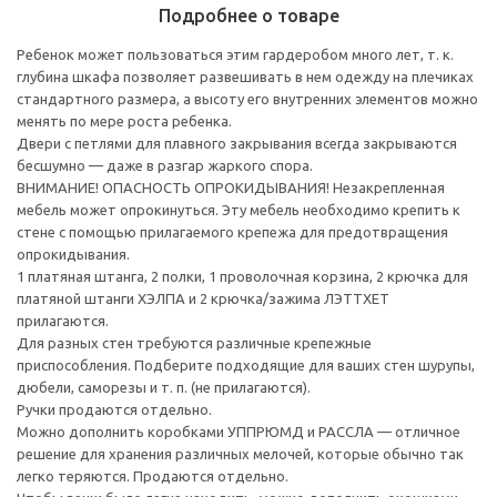
Подробнее о товаре
Ребенок может пользоваться этим гардеробом много лет, т. к.
глубина шкафа позволяет развешивать в нем одежду на плечиках
стандартного размера, а высоту его внутренних элементов можно
менять по мере роста ребенка.
Двери с петлями для плавного закрывания всегда закрываются
бесшумно — даже в разгар жаркого спора.
ВНИМАНИЕ! ОПАСНОСТЬ ОПРОКИДЫВАНИЯ! Незакрепленная
мебель может опрокинуться. Эту мебель необходимо крепить к
стене с помощью прилагаемого крепежа для предотвращения
опрокидывания.
1 платяная штанга, 2 полки, 1 проволочная корзина, 2 крючка для
платяной штанги ХЭЛПА и 2 крючка/зажима ЛЭТТХЕТ
прилагаются.
Для разных стен требуются различные крепежные
приспособления. Подберите подходящие для ваших стен шурупы,
дюбели, саморезы и т. п. (не прилагаются).
Ручки продаются отдельно.
Можно дополнить коробками УППРЮМД и РАССЛА — отличное
решение для хранения различных мелочей, которые обычно так
легко теряются. Продаются отдельно.