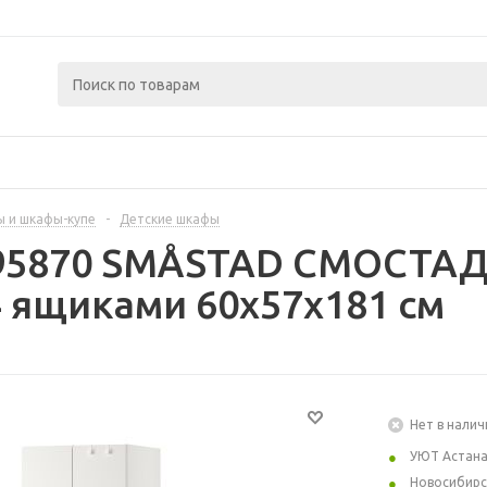
 и шкафы-купе
-
Детские шкафы
395870 SMÅSTAD СМОСТАД 
4 ящиками 60x57x181 см
Нет в налич
УЮТ Астан
Новосибирс