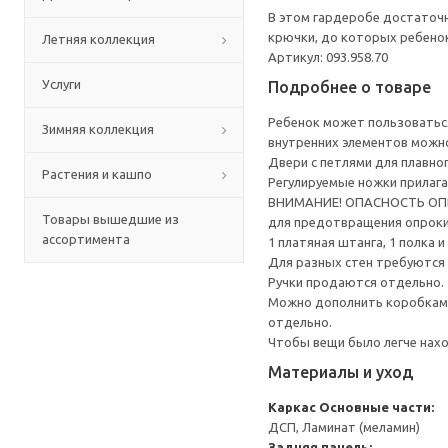
В этом гардеробе достаточн
крючки, до которых ребенок
Летняя коллекция
Артикул: 093.958.70
Услуги
Подробнее о товаре
Ребенок может пользоваться
Зимняя коллекция
внутренних элементов можно
Двери с петлями для плавно
Растения и кашпо
Регулируемые ножки прилага
ВНИМАНИЕ! ОПАСНОСТЬ ОПРОК
Товары вышедшие из
для предотвращения опрок
ассортимента
1 платяная штанга, 1 полка
Для разных стен требуются 
Ручки продаются отдельно.
Можно дополнить коробками
отдельно.
Чтобы вещи было легче нах
Материалы и уход
Каркас
Основные части:
ДСП, Ламинат (меламин)
Задняя панель: