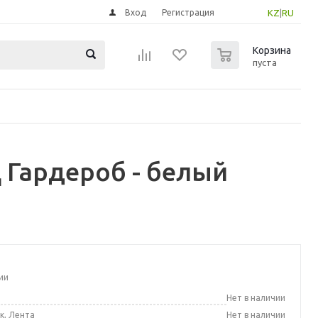
Вход
Регистрация
KZ
|
RU
0
Корзина
пуста
Гардероб - белый
ии
а
Нет в наличии
к, Лента
Нет в наличии