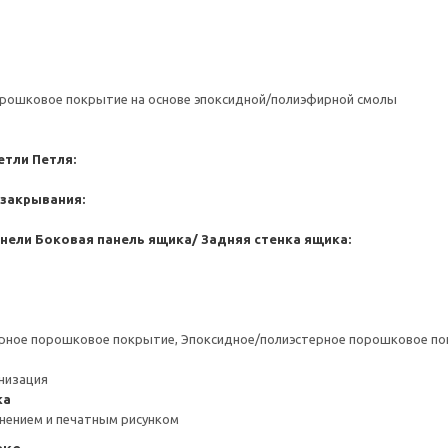
орошковое покрытие на основе эпоксидной/полиэфирной смолы
етли
Петля:
 закрывания:
анели
Боковая панель ящика/ Задняя стенка ящика:
ерное порошковое покрытие, Эпоксидное/полиэстерное порошковое п
анизация
ка
снением и печатным рисунком