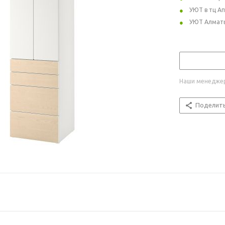
УЮТ в тц А
УЮТ Алмат
Наши менеджер
Поделит