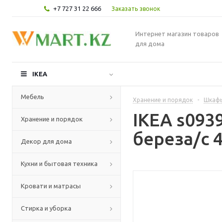
+7 727 31 22 666
Заказать звонок
Интернет магазин товаров
для дома
IKEA
Мебель
Хранение и порядок
-
Шкафы
IKEA s09
Хранение и порядок
береза/с 
Декор для дома
Кухни и бытовая техника
Кровати и матрасы
Стирка и уборка