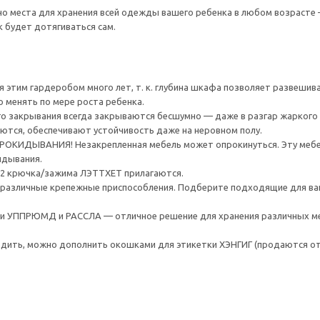
о места для хранения всей одежды вашего ребенка в любом возрасте —
 будет дотягиваться сам.
 этим гардеробом много лет, т. к. глубина шкафа позволяет развешива
 менять по мере роста ребенка.
го закрывания всегда закрываются бесшумно — даже в разгар жаркого 
ются, обеспечивают устойчивость даже на неровном полу.
ИДЫВАНИЯ! Незакрепленная мебель может опрокинуться. Эту мебель
идывания.
 и 2 крючка/зажима ЛЭТТХЕТ прилагаются.
различные крепежные приспособления. Подберите подходящие для ваших
 УППРЮМД и РАССЛА — отличное решение для хранения различных ме
одить, можно дополнить окошками для этикетки ХЭНГИГ (продаются о