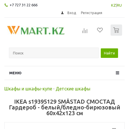
+7 727 31 22 666
KZ
|
RU
Вход
Регистрация
0
Найти
МЕНЮ
Шкафы и шкафы-купе
-
Детские шкафы
IKEA s19395129 SMÅSTAD СМОСТАД
Гардероб - белый/бледно-бирюзовый
60x42x123 см