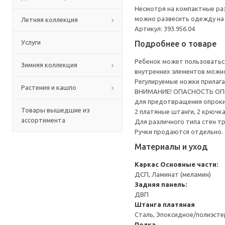
Несмотря на компактные раз
можно развесить одежду на 
Летняя коллекция
Артикул: 393.956.04
Услуги
Подробнее о товаре
Ребенок может пользоваться
Зимняя коллекция
внутренних элементов можно
Регулируемые ножки прилага
Растения и кашпо
ВНИМАНИЕ! ОПАСНОСТЬ ОПРОК
для предотвращения опрок
Товары вышедшие из
2 платяные штанги, 2 крючк
ассортимента
Для различного типа стен т
Ручки продаются отдельно.
Материалы и уход
Каркас
Основные части:
ДСП, Ламинат (меламин)
Задняя панель:
ДВП
Штанга платяная
Сталь, Эпоксидное/полиэст
Полка