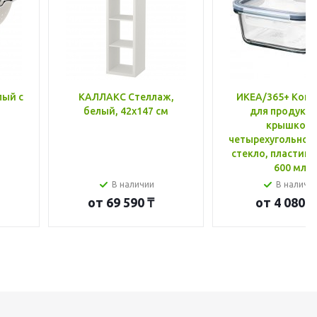
лый с
КАЛЛАКС Стеллаж,
ИКЕА/365+ Конт
белый, 42x147 см
для продукто
крышкой,
четырехугольной
стекло, пластик 
600 мл
В наличии
В наличи
от
69 590 ₸
от
4 080 ₸