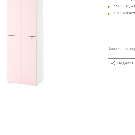
УЮТ в тц А
УЮТ Алмат
Наши менеджер
Поделит