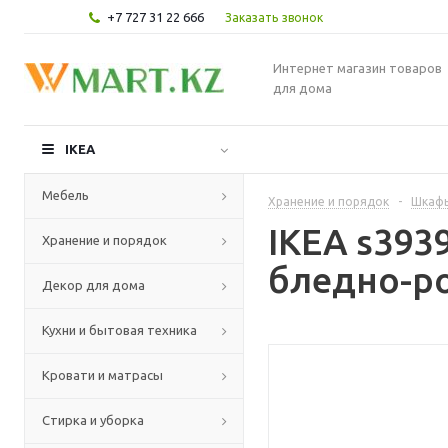
+7 727 31 22 666
Заказать звонок
Интернет магазин товаров
для дома
IKEA
Мебель
Хранение и порядок
-
Шкафы
IKEA s39
Хранение и порядок
бледно-ро
Декор для дома
Кухни и бытовая техника
Кровати и матрасы
Стирка и уборка