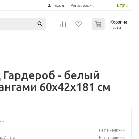
Вход
Регистрация
KZ
|
RU
0
Корзина
пуста
Гардероб - белый
ангами 60x42x181 см
ии
а
Нет в наличии
к, Лента
Нет в наличии