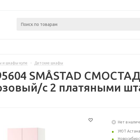
 и шкафы-купе
-
Детские шкафы
395604 SMÅSTAD СМОСТАД 
зовый/с 2 платяными шт
Нет в налич
УЮТ Астан
Новосибирс