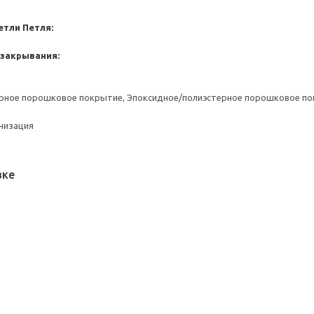
етли
Петля:
 закрывания:
ерное порошковое покрытие, Эпоксидное/полиэстерное порошковое п
анизация
вке