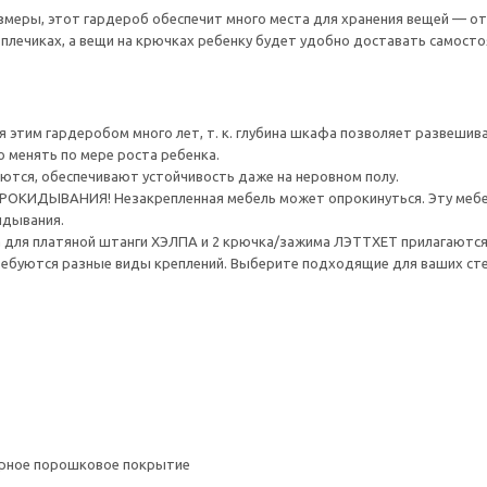
меры, этот гардероб обеспечит много места для хранения вещей — от
плечиках, а вещи на крючках ребенку будет удобно доставать самосто
 этим гардеробом много лет, т. к. глубина шкафа позволяет развешива
 менять по мере роста ребенка.
ются, обеспечивают устойчивость даже на неровном полу.
ИДЫВАНИЯ! Незакрепленная мебель может опрокинуться. Эту мебель
идывания.
а для платяной штанги ХЭЛПА и 2 крючка/зажима ЛЭТТХЕТ прилагаются
ребуются разные виды креплений. Выберите подходящие для ваших стен 
ерное порошковое покрытие