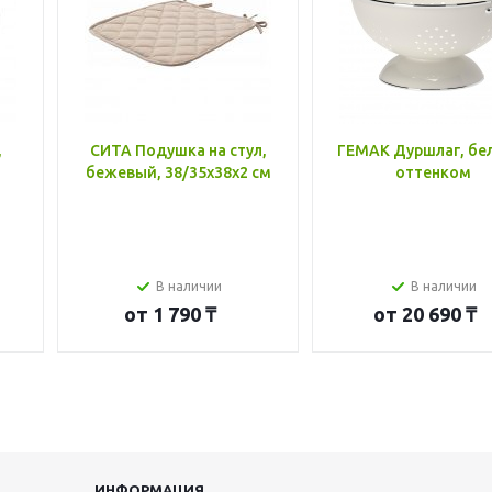
,
СИТА Подушка на стул,
ГЕМАК Дуршлаг, бе
бежевый, 38/35x38x2 см
оттенком
В наличии
В наличии
от
1 790 ₸
от
20 690 ₸
ИНФОРМАЦИЯ