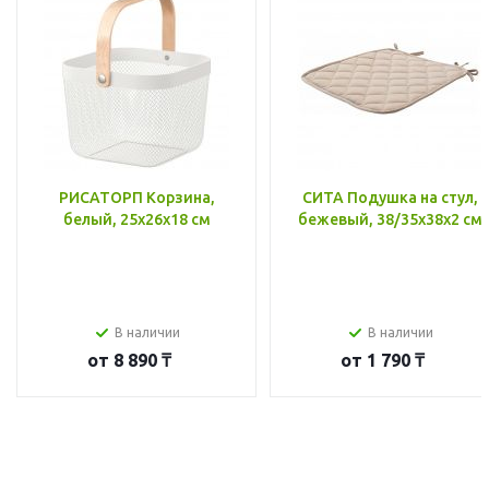
РИСАТОРП Корзина,
СИТА Подушка на стул,
белый, 25x26x18 см
бежевый, 38/35x38x2 см
В наличии
В наличии
от
8 890 ₸
от
1 790 ₸