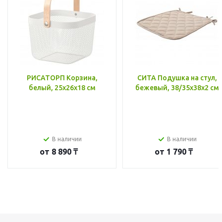
РИСАТОРП Корзина,
СИТА Подушка на стул,
белый, 25x26x18 см
бежевый, 38/35x38x2 см
В наличии
В наличии
от
8 890 ₸
от
1 790 ₸