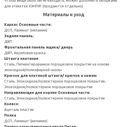
Чтобы вещи было легче находить, можно дополнить окошками
для этикетки ХЭНГИГ (продаются отдельно)
Материалы и уход
Каркас
Основные части:
ДСП, Ламинат (меламин)
Задняя панель:
ДВП
Фронтальная панель ящика/ дверь
ДВП, Акриловая краска
Штанга платяная
Сталь, Пигментированное порошковое покрытие на основе
эпоксидной/полиэфирной смолы
Крючок для платяной штанги/ крючок и зажим
Сталь, Эпоксидное/полиэстерное порошковое покрытие,
Эпоксидное/полиэстерное порошковое покрытие
Направляющие для корзин
Основные части:
Сталь, Эпоксидное/полиэстерное порошковое покрытие
Колесо:
Ацеталь пластик
Полка
ДСП, Ламинат (меламин)
Плавно закрывающиеся петли
Петля: