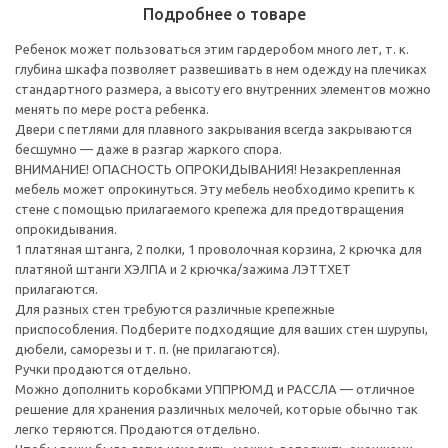
Подробнее о товаре
Ребенок может пользоваться этим гардеробом много лет, т. к.
глубина шкафа позволяет развешивать в нем одежду на плечиках
стандартного размера, а высоту его внутренних элементов можно
менять по мере роста ребенка.
Двери с петлями для плавного закрывания всегда закрываются
бесшумно — даже в разгар жаркого спора.
ВНИМАНИЕ! ОПАСНОСТЬ ОПРОКИДЫВАНИЯ! Незакрепленная
мебель может опрокинуться. Эту мебель необходимо крепить к
стене с помощью прилагаемого крепежа для предотвращения
опрокидывания.
1 платяная штанга, 2 полки, 1 проволочная корзина, 2 крючка для
платяной штанги ХЭЛПА и 2 крючка/зажима ЛЭТТХЕТ
прилагаются.
Для разных стен требуются различные крепежные
приспособления. Подберите подходящие для ваших стен шурупы,
дюбели, саморезы и т. п. (не прилагаются).
Ручки продаются отдельно.
Можно дополнить коробками УППРЮМД и РАССЛА — отличное
решение для хранения различных мелочей, которые обычно так
легко теряются. Продаются отдельно.