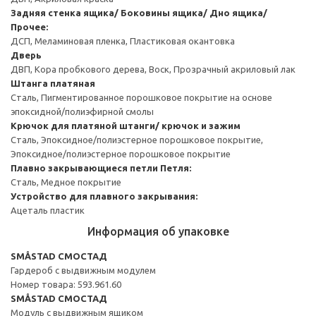
Задняя стенка ящика/ Боковины ящика/ Дно ящика/
Прочее:
ДСП, Меламиновая пленка, Пластиковая окантовка
Дверь
ДВП, Кора пробкового дерева, Воск, Прозрачный акриловый лак
Штанга платяная
Сталь, Пигментированное порошковое покрытие на основе
эпоксидной/полиэфирной смолы
Крючок для платяной штанги/ крючок и зажим
Сталь, Эпоксидное/полиэстерное порошковое покрытие,
Эпоксидное/полиэстерное порошковое покрытие
Плавно закрывающиеся петли
Петля:
Сталь, Медное покрытие
Устройство для плавного закрывания:
Ацеталь пластик
Информация об упаковке
SMÅSTAD СМОСТАД
Гардероб с выдвижным модулем
Номер товара: 593.961.60
SMÅSTAD СМОСТАД
Модуль с выдвижным ящиком