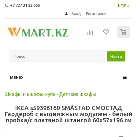
+7 727 31 22 666
KZ
|
RU
Вход
Регистрация
0
Найти
МЕНЮ
Шкафы и шкафы-купе
-
Детские шкафы
IKEA s59396160 SMÅSTAD СМОСТАД
Гардероб с выдвижным модулем - белый
пробка/с платяной штангой 60x57x196 см