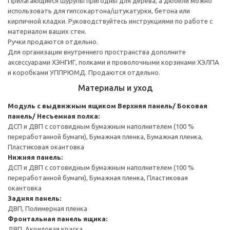
Прилагающиеся шурупы пригодны для дерева, а дюбели можно
использовать для гипсокартона/штукатурки, бетона или
кирпичной кладки. Руководствуйтесь инструкциями по работе с
материалом ваших стен.
Ручки продаются отдельно.
Для организации внутреннего пространства дополните
аксессуарами ХЭНГИГ, полками и проволочными корзинами ХЭЛПА
и коробками УППРЮМД. Продаются отдельно.
Материалы и уход
Модуль с выдвижным ящиком
Верхняя панель/ Боковая
панель/ Несъемная полка:
ДСП и ДВП с сотовидным бумажным наполнителем (100 %
переработанной бумаги), Бумажная пленка, Бумажная пленка,
Пластиковая окантовка
Нижняя панель:
ДСП и ДВП с сотовидным бумажным наполнителем (100 %
переработанной бумаги), Бумажная пленка, Пластиковая
окантовка
Задняя панель:
ДВП, Полимерная пленка
Фронтальная панель ящика:
ДВП, Акриловая краска