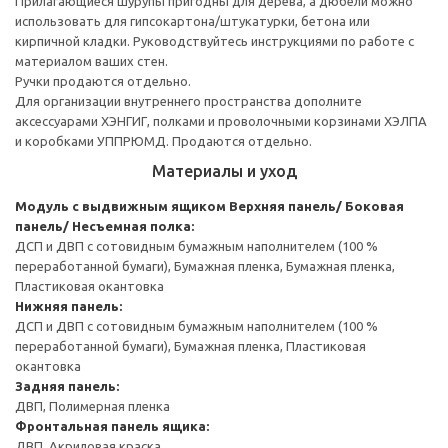
Прилагающиеся шурупы пригодны для дерева, а дюбели можно
использовать для гипсокартона/штукатурки, бетона или
кирпичной кладки. Руководствуйтесь инструкциями по работе с
материалом ваших стен.
Ручки продаются отдельно.
Для организации внутреннего пространства дополните
аксессуарами ХЭНГИГ, полками и проволочными корзинами ХЭЛПА
и коробками УППРЮМД. Продаются отдельно.
Материалы и уход
Модуль с выдвижным ящиком
Верхняя панель/ Боковая
панель/ Несъемная полка:
ДСП и ДВП с сотовидным бумажным наполнителем (100 %
переработанной бумаги), Бумажная пленка, Бумажная пленка,
Пластиковая окантовка
Нижняя панель:
ДСП и ДВП с сотовидным бумажным наполнителем (100 %
переработанной бумаги), Бумажная пленка, Пластиковая
окантовка
Задняя панель:
ДВП, Полимерная пленка
Фронтальная панель ящика:
ДВП, Акриловая краска