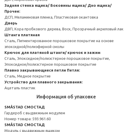
Задняя стенка ящика/ Боковины ящика/ Дно ящика/
Прочее:
ДСП, Меламиновая пленка, Пластиковая окантовка
Дверь
ДВП, Кора пробкового дерева, Воск, Прозрачный акриловый лак
Штанга платяная
Сталь, Пигментированное порошковое покрытие на основе
эпоксидной/полиэфирной смолы
Крючок для платяной штанги/ крючок и зажим
Сталь, Эпоксидное/полиэстерное порошковое покрытие,
Эпоксидное/полиэстерное порошковое покрытие
Плавно закрывающиеся петли
Петля:
Сталь, Медное покрытие
Устройство для плавного закрывания:
Ацеталь пластик
Информация об упаковке
SMÅSTAD СМОСТАД
Гардероб с выдвижным модулем
Номер товара: 593.961.60
SMÅSTAD СМОСТАД
Модуль с выдвижным ящиком