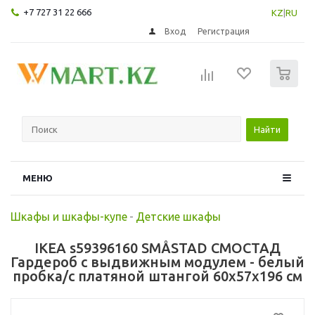
+7 727 31 22 666
KZ
|
RU
Вход
Регистрация
0
Найти
МЕНЮ
Шкафы и шкафы-купе
-
Детские шкафы
IKEA s59396160 SMÅSTAD СМОСТАД
Гардероб с выдвижным модулем - белый
пробка/с платяной штангой 60x57x196 см