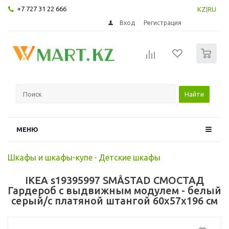
+7 727 31 22 666
KZ
|
RU
Вход
Регистрация
0
Найти
МЕНЮ
Шкафы и шкафы-купе
-
Детские шкафы
IKEA s19395997 SMÅSTAD СМОСТАД
Гардероб с выдвижным модулем - белый
серый/с платяной штангой 60x57x196 см