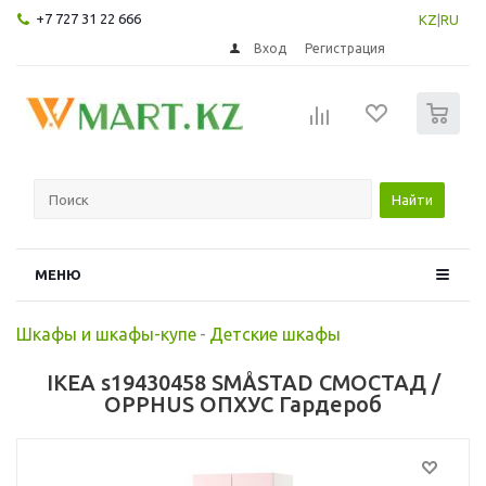
+7 727 31 22 666
KZ
|
RU
Вход
Регистрация
0
Найти
МЕНЮ
Шкафы и шкафы-купе
-
Детские шкафы
IKEA s19430458 SMÅSTAD СМОСТАД /
OPPHUS ОПХУС Гардероб