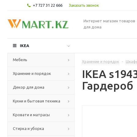
+7 727 31 22 666
Заказать звонок
Интернет магазин товаров
для дома
IKEA
Мебель
Хранение и порядок
-
Шкафы
IKEA s19
Хранение и порядок
Гардероб
Декор для дома
Кухни и бытовая техника
Кровати и матрасы
Стирка и уборка