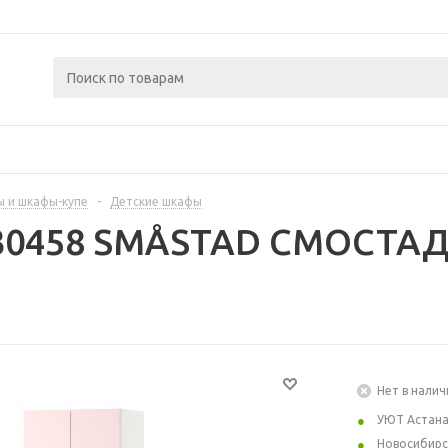
 и шкафы-купе
-
Детские шкафы
430458 SMÅSTAD СМОСТАД
Нет в налич
УЮТ Астан
Новосибирс