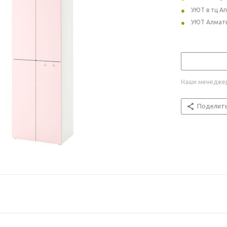
УЮТ в тц А
УЮТ Алмат
Наши менеджер
Поделит