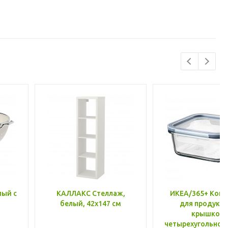
лый с
КАЛЛАКС Стеллаж,
ИКЕА/365+ Конт
белый, 42x147 см
для продукто
крышкой,
четырехугольной