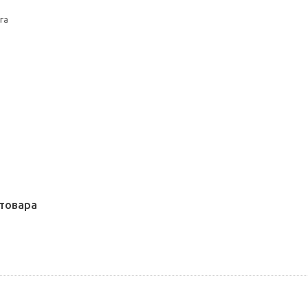
га
товара