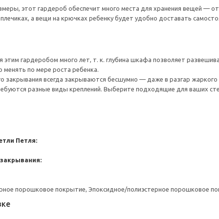
меры, этот гардероб обеспечит много места для хранения вещей — от
плечиках, а вещи на крючках ребенку будет удобно доставать самосто
 этим гардеробом много лет, т. к. глубина шкафа позволяет развешива
 менять по мере роста ребенка.
го закрывания всегда закрываются бесшумно — даже в разгар жаркого 
ребуются разные виды креплений. Выберите подходящие для ваших стен 
етли
Петля:
 закрывания:
ерное порошковое покрытие, Эпоксидное/полиэстерное порошковое п
вке