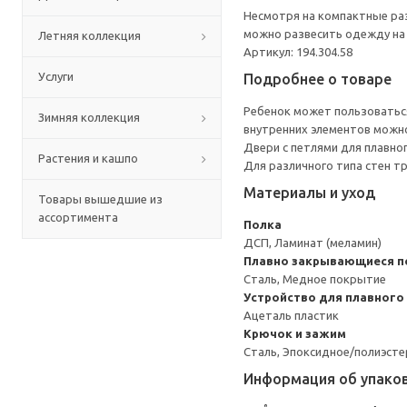
Несмотря на компактные раз
можно развесить одежду на 
Летняя коллекция
Артикул: 194.304.58
Услуги
Подробнее о товаре
Ребенок может пользоваться
Зимняя коллекция
внутренних элементов можно
Двери с петлями для плавно
Растения и кашпо
Для различного типа стен т
Материалы и уход
Товары вышедшие из
ассортимента
Полка
ДСП, Ламинат (меламин)
Плавно закрывающиеся п
Сталь, Медное покрытие
Устройство для плавного
Ацеталь пластик
Крючок и зажим
Сталь, Эпоксидное/полиэст
Информация об упако