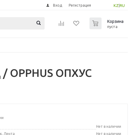
Вход
Регистрация
KZ
|
RU
0
Корзина
пуста
 / OPPHUS ОПХУС
ии
а
Нет в наличии
к, Лента
Нет в наличии