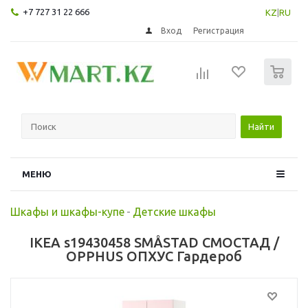
+7 727 31 22 666
KZ
|
RU
Вход
Регистрация
0
Найти
МЕНЮ
Шкафы и шкафы-купе
-
Детские шкафы
IKEA s19430458 SMÅSTAD СМОСТАД /
OPPHUS ОПХУС Гардероб