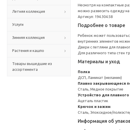
Несмотря на компактные раз
можно развесить одежду на 
Летняя коллекция
Артикул: 194.304.58
Услуги
Подробнее о товаре
Ребенок может пользоваться
Зимняя коллекция
внутренних элементов можно
Двери с петлями для плавно
Растения и кашпо
Для различного типа стен т
Материалы и уход
Товары вышедшие из
ассортимента
Полка
ДСП, Ламинат (меламин)
Плавно закрывающиеся п
Сталь, Медное покрытие
Устройство для плавного
Ацеталь пластик
Крючок и зажим
Сталь, Эпоксидное/полиэст
Информация об упако