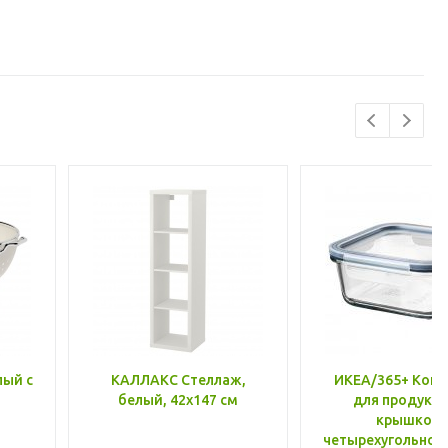
лый с
КАЛЛАКС Стеллаж,
ИКЕА/365+ Конт
белый, 42x147 см
для продукто
крышкой,
четырехугольной