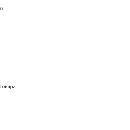
га
товара