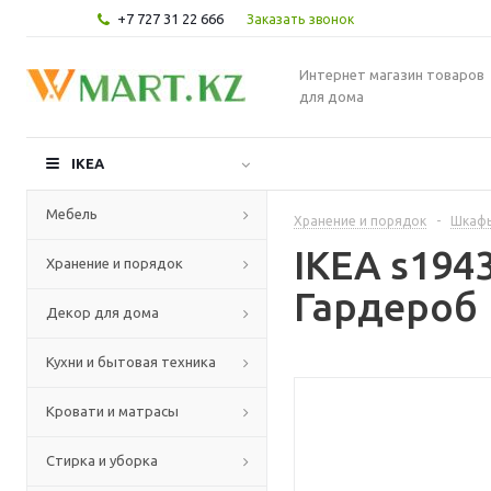
+7 727 31 22 666
Заказать звонок
Интернет магазин товаров
для дома
IKEA
Мебель
Хранение и порядок
-
Шкафы
IKEA s19
Хранение и порядок
Гардероб
Декор для дома
Кухни и бытовая техника
Кровати и матрасы
Стирка и уборка