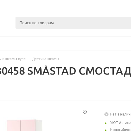
 и шкафы-купе
-
Детские шкафы
430458 SMÅSTAD СМОСТАД
Нет в налич
УЮТ Астан
Новосибирс