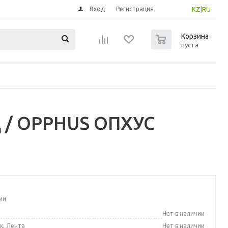
Вход
Регистрация
KZ
|
RU
0
Корзина
пуста
 / OPPHUS ОПХУС
ии
а
Нет в наличии
к, Лента
Нет в наличии