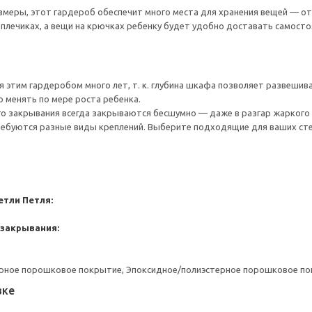
меры, этот гардероб обеспечит много места для хранения вещей — от
плечиках, а вещи на крючках ребенку будет удобно доставать самосто
 этим гардеробом много лет, т. к. глубина шкафа позволяет развешива
 менять по мере роста ребенка.
го закрывания всегда закрываются бесшумно — даже в разгар жаркого 
ребуются разные виды креплений. Выберите подходящие для ваших стен 
етли
Петля:
 закрывания:
ерное порошковое покрытие, Эпоксидное/полиэстерное порошковое п
вке