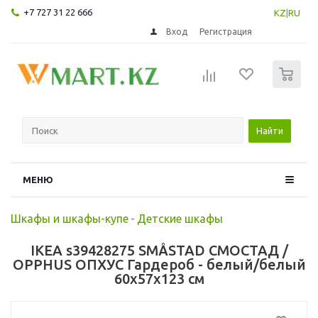
+7 727 31 22 666
KZ
|
RU
Вход
Регистрация
0
Найти
МЕНЮ
Шкафы и шкафы-купе
-
Детские шкафы
IKEA s39428275 SMÅSTAD СМОСТАД /
OPPHUS ОПХУС Гардероб - белый/белый
60x57x123 см