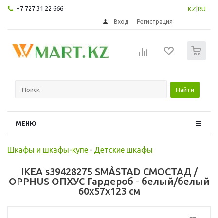
+7 727 31 22 666
KZ
|
RU
Вход
Регистрация
0
Найти
МЕНЮ
Шкафы и шкафы-купе
-
Детские шкафы
IKEA s39428275 SMÅSTAD СМОСТАД /
OPPHUS ОПХУС Гардероб - белый/белый
60x57x123 см