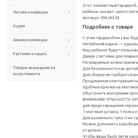
Этот компактный гардероб, 
ребенок сможет самостояте
Летняя коллекция
Артикул: 494.263.65
Услуги
Подробнее о товаре
С этим гардеробом у вас бу
Зимняя коллекция
Неглубокий каркас — идеал
Ваш ребенок будет пользова
Растения и кашпо
Двери с петлями для плавно
Регулируемые ножки прилага
Товары вышедшие из
Для безопасности как детей
ассортимента
Для сборки не требуются и
Продуманная конструкция на
Удобные крючки на платяной
Обустроить внутреннее прос
ВНИМАНИЕ! ОПАСНОСТЬ ОПРОК
для предотвращения опрок
1 платяная штанга, 1 полка
Для различного типа стен т
Можно дополнить коробками
отдельно.
Чтобы вещи было легче нах