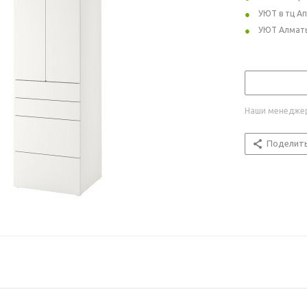
УЮТ в тц А
УЮТ Алмат
Наши менеджер
Поделит