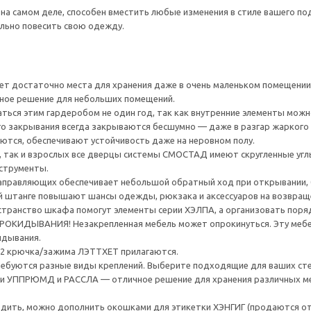
на самом деле, способен вместить любые изменения в стиле вашего п
льно повесить свою одежду.
дет достаточно места для хранения даже в очень маленьком помещении
ьное решение для небольших помещений.
ться этим гардеробом не один год, так как внутренние элементы можн
го закрывания всегда закрываются бесшумно — даже в разгар жаркого 
ются, обеспечивают устойчивость даже на неровном полу.
, так и взрослых все дверцы системы СМОСТАД имеют скругленные угл
нструменты.
правляющих обеспечивает небольшой обратный ход при открывании, бл
 штанге повышают шансы одежды, рюкзака и аксессуаров на возвращен
транство шкафа помогут элементы серии ХЭЛПА, а организовать поряд
ИДЫВАНИЯ! Незакрепленная мебель может опрокинуться. Эту мебель
идывания.
 и 2 крючка/зажима ЛЭТТХЕТ прилагаются.
ребуются разные виды креплений. Выберите подходящие для ваших стен 
 УППРЮМД и РАССЛА — отличное решение для хранения различных ме
одить, можно дополнить окошками для этикетки ХЭНГИГ (продаются о