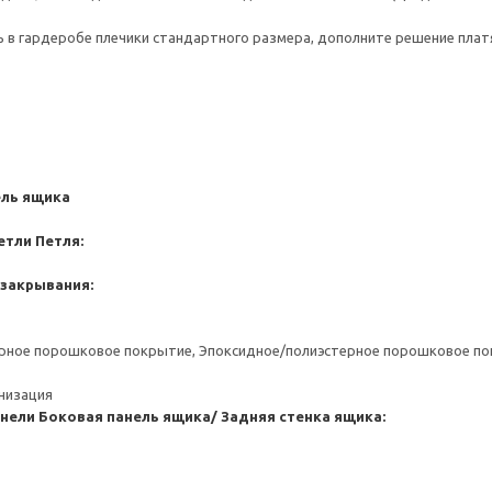
ь в гардеробе плечики стандартного размера, дополните решение пла
ель ящика
етли
Петля:
 закрывания:
ерное порошковое покрытие, Эпоксидное/полиэстерное порошковое п
анизация
анели
Боковая панель ящика/ Задняя стенка ящика: