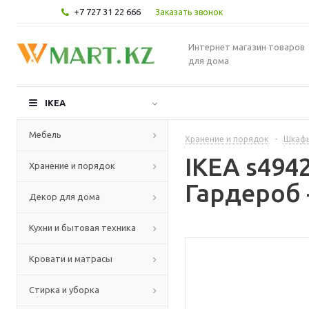
+7 727 31 22 666
Заказать звонок
Интернет магазин товаров
для дома
IKEA
Мебель
Хранение и порядок
-
Шкафы
IKEA s49
Хранение и порядок
Гардероб 
Декор для дома
Кухни и бытовая техника
Кровати и матрасы
Стирка и уборка