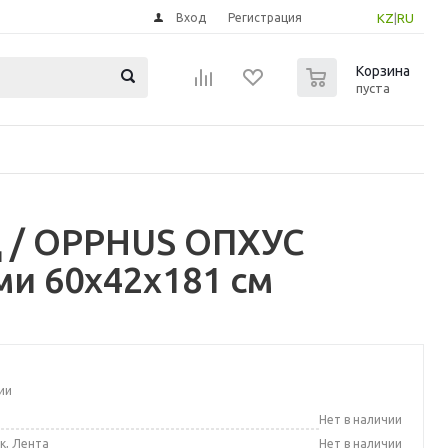
Вход
Регистрация
KZ
|
RU
0
Корзина
пуста
 / OPPHUS ОПХУС
ми 60x42x181 см
ии
а
Нет в наличии
к, Лента
Нет в наличии