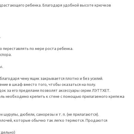
одрастающего ребенка. Благодаря удобной высоте крючков
.
о переставлять по мере роста ребенка.
спора.
ы.
агодаря чему ящик закрывается плотно и без усилий.
ие в шкаф вместо того, чтобы оказаться на полу.
ок за его пределами позволят аксессуары серии ЛЭТТХЕТ.
 необходимо крепить к стене с помощью прилагаемого крепежа
шурупы, дюбели, саморезы и т. п. (не прилагаются).
лочей, которые обычно так легко теряются. Продаются
тдельно)