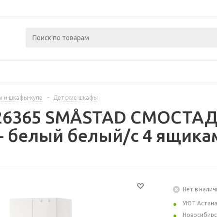
 и шкафы-купе
-
Детские шкафы
426365 SMÅSTAD СМОСТАД
- белый белый/с 4 ящика
Нет в налич
УЮТ Астан
Новосибирс