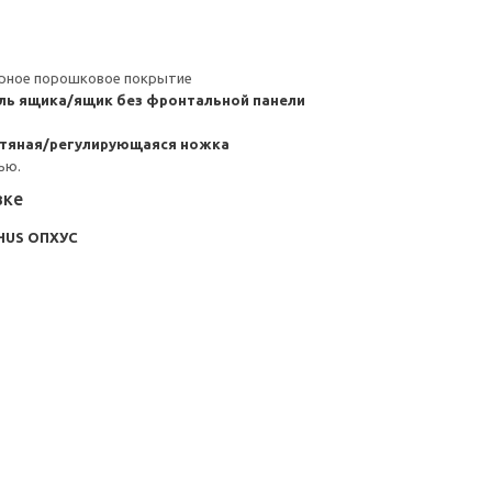
ерное порошковое покрытие
ль ящика/ящик без фронтальной панели
атяная/регулирующаяся ножка
ью.
вке
HUS ОПХУС