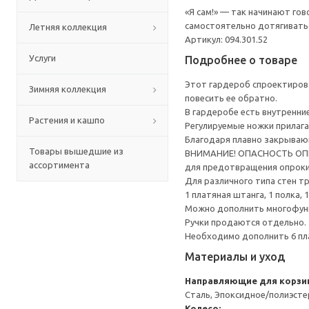
«Я сам!» — так начинают го
самостоятельно дотягиватьс
Летняя коллекция
Артикул: 094.301.52
Услуги
Подробнее о товаре
Этот гардероб спроектирова
Зимняя коллекция
повесить ее обратно.
В гардеробе есть внутренни
Растения и кашпо
Регулируемые ножки прилага
Благодаря плавно закрываю
Товары вышедшие из
ВНИМАНИЕ! ОПАСНОСТЬ ОПРОК
ассортимента
для предотвращения опрок
Для различного типа стен т
1 платяная штанга, 1 полка
Можно дополнить многофун
Ручки продаются отдельно.
Необходимо дополнить 6 пл
Материалы и уход
Направляющие для корзи
Сталь, Эпоксидное/полиэст
Колесо: