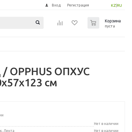
Вход
Регистрация
KZ
|
RU
0
Корзина
пуста
 / OPPHUS ОПХУС
0x57x123 см
ии
а
Нет в наличии
к, Лента
Нет в наличии