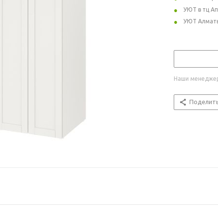
УЮТ в тц А
УЮТ Алмат
Наши менеджер
Поделит