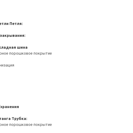
етли
Петля:
 закрывания:
кладная шина
ерное порошковое покрытие
анизация
/хранения
танга
Трубка:
ерное порошковое покрытие