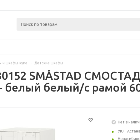
 и шкафы-купе
-
Детские шкафы
430152 SMÅSTAD СМОСТАД
- белый белый/с рамой 6
Нет в налич
УЮТ Астан
Новосибирс