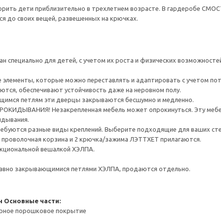
ворить дети приблизительно в трехлетнем возрасте. В гардеробе СМО
я до своих вещей, развешенных на крючках.
н специально для детей, с учетом их роста и физических возможност
е элементы, которые можно переставлять и адаптировать с учетом по
ются, обеспечивают устойчивость даже на неровном полу.
щимся петлям эти дверцы закрываются бесшумно и медленно.
ИДЫВАНИЯ! Незакрепленная мебель может опрокинуться. Эту мебель
идывания.
ребуются разные виды креплений. Выберите подходящие для ваших стен 
, 1 проволочная корзина и 2 крючка/зажима ЛЭТТХЕТ прилагаются.
кциональной вешалкой ХЭЛПА.
авно закрывающимися петлями ХЭЛПА, продаются отдельно.
н
Основные части:
ерное порошковое покрытие