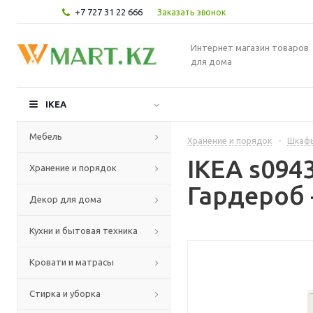
+7 727 31 22 666
Заказать звонок
Интернет магазин товаров
для дома
IKEA
Мебель
Хранение и порядок
-
Шкафы
IKEA s09
Хранение и порядок
Гардероб 
Декор для дома
Кухни и бытовая техника
Кровати и матрасы
Стирка и уборка