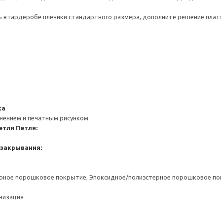
ь в гардеробе плечики стандартного размера, дополните решение пла
ка
снением и печатным рисунком
етли
Петля:
 закрывания:
ерное порошковое покрытие, Эпоксидное/полиэстерное порошковое п
анизация