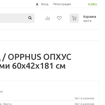
Вход
Регистрация
KZ
|
RU
0
Корзина
пуста
 / OPPHUS ОПХУС
ми 60x42x181 см
ии
а
Нет в наличии
к, Лента
Нет в наличии