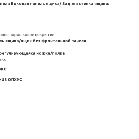
анели
Боковая панель ящика/ Задняя стенка ящика:
ерное порошковое покрытие
ль ящика/ящик без фронтальной панели
/регулирующаяся ножка/полка
ью.
вке
HUS ОПХУС