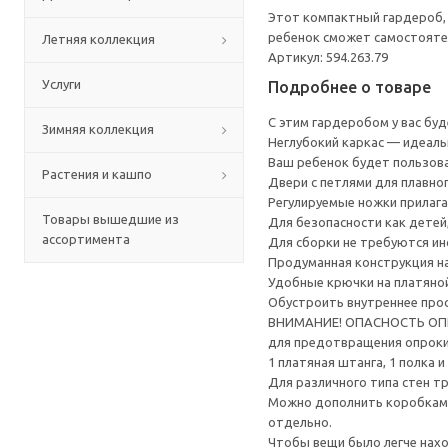
Этот компактный гардероб, 
ребенок сможет самостояте
Летняя коллекция
Артикул: 594.263.79
Услуги
Подробнее о товаре
С этим гардеробом у вас бу
Зимняя коллекция
Неглубокий каркас — идеал
Ваш ребенок будет пользова
Растения и кашпо
Двери с петлями для плавно
Регулируемые ножки прилага
Товары вышедшие из
Для безопасности как детей
ассортимента
Для сборки не требуются и
Продуманная конструкция на
Удобные крючки на платяной
Обустроить внутреннее прос
ВНИМАНИЕ! ОПАСНОСТЬ ОПРОК
для предотвращения опрок
1 платяная штанга, 1 полка
Для различного типа стен т
Можно дополнить коробками
отдельно.
Чтобы вещи было легче нах