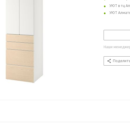
УЮТ в тц А
УЮТ Алмат
Наши менеджер
Поделит