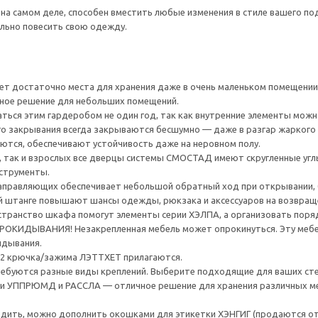
на самом деле, способен вместить любые изменения в стиле вашего п
льно повесить свою одежду.
дет достаточно места для хранения даже в очень маленьком помещении
ьное решение для небольших помещений.
ться этим гардеробом не один год, так как внутренние элементы можн
го закрывания всегда закрываются бесшумно — даже в разгар жаркого 
ются, обеспечивают устойчивость даже на неровном полу.
, так и взрослых все дверцы системы СМОСТАД имеют скругленные угл
нструменты.
правляющих обеспечивает небольшой обратный ход при открывании, бл
 штанге повышают шансы одежды, рюкзака и аксессуаров на возвращен
транство шкафа помогут элементы серии ХЭЛПА, а организовать поряд
ИДЫВАНИЯ! Незакрепленная мебель может опрокинуться. Эту мебель
идывания.
 и 2 крючка/зажима ЛЭТТХЕТ прилагаются.
ребуются разные виды креплений. Выберите подходящие для ваших стен 
 УППРЮМД и РАССЛА — отличное решение для хранения различных ме
одить, можно дополнить окошками для этикетки ХЭНГИГ (продаются о