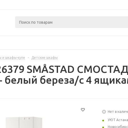
 и шкафы-купе
-
Детские шкафы
426379 SMÅSTAD СМОСТАД
- белый береза/с 4 ящика
Нет в налич
УЮТ Астан
Новосибирс