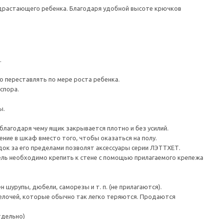
одрастающего ребенка. Благодаря удобной высоте крючков
.
о переставлять по мере роста ребенка.
спора.
ы.
агодаря чему ящик закрывается плотно и без усилий.
ие в шкаф вместо того, чтобы оказаться на полу.
ок за его пределами позволят аксессуары серии ЛЭТТХЕТ.
 необходимо крепить к стене с помощью прилагаемого крепежа
шурупы, дюбели, саморезы и т. п. (не прилагаются).
лочей, которые обычно так легко теряются. Продаются
тдельно)