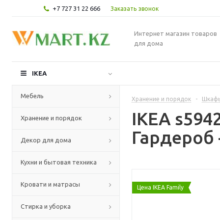
+7 727 31 22 666
Заказать звонок
Интернет магазин товаров
для дома
IKEA
Мебель
Хранение и порядок
-
Шкафы
IKEA s59
Хранение и порядок
Гардероб 
Декор для дома
Кухни и бытовая техника
Кровати и матрасы
Цена IKEA Family
Стирка и уборка