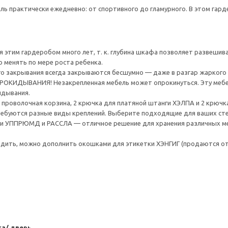
ль практически ежедневно: от спортивного до гламурного. В этом гард
 этим гардеробом много лет, т. к. глубина шкафа позволяет развешива
 менять по мере роста ребенка.
го закрывания всегда закрываются бесшумно — даже в разгар жаркого 
ИДЫВАНИЯ! Незакрепленная мебель может опрокинуться. Эту мебель
идывания.
, 1 проволочная корзина, 2 крючка для платяной штанги ХЭЛПА и 2 крю
ребуются разные виды креплений. Выберите подходящие для ваших стен 
 УППРЮМД и РАССЛА — отличное решение для хранения различных ме
одить, можно дополнить окошками для этикетки ХЭНГИГ (продаются о
а/ дверь