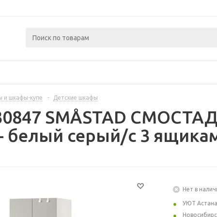
 и шкафы-купе
-
Детские шкафы
430847 SMÅSTAD СМОСТАД
- белый серый/с 3 ящика
Нет в налич
УЮТ Астан
Новосибирс