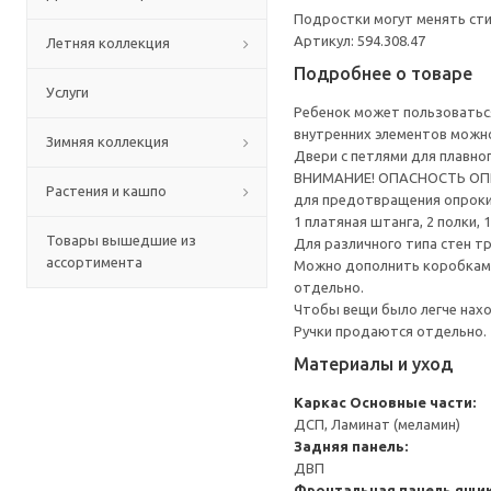
Подростки могут менять сти
Артикул: 594.308.47
Летняя коллекция
Подробнее о товаре
Услуги
Ребенок может пользоваться
внутренних элементов можно
Зимняя коллекция
Двери с петлями для плавно
ВНИМАНИЕ! ОПАСНОСТЬ ОПРОК
Растения и кашпо
для предотвращения опрок
1 платяная штанга, 2 полки
Товары вышедшие из
Для различного типа стен т
ассортимента
Можно дополнить коробками
отдельно.
Чтобы вещи было легче нах
Ручки продаются отдельно.
Материалы и уход
Каркас
Основные части:
ДСП, Ламинат (меламин)
Задняя панель:
ДВП
Фронтальная панель ящик