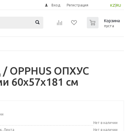
Вход
Регистрация
KZ
|
RU
0
Корзина
пуста
 / OPPHUS ОПХУС
ми 60x57x181 см
ии
а
Нет в наличии
к, Лента
Нет в наличии