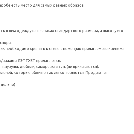
еробе есть место для самых разных образов.
ть в нем одежду на плечиках стандартного размера, а высоту его
спора.
 необходимо крепить к стене с помощью прилагаемого крепежа
чка/зажима ЛЭТТХЕТ прилагаются.
шурупы, дюбели, саморезы и т. п. (не прилагаются).
лочей, которые обычно так легко теряются. Продаются
тдельно)