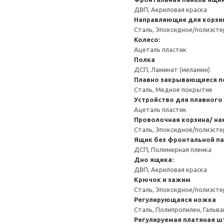
ДВП, Акриловая краска
Направляющие для корзи
Сталь, Эпоксидное/полиэст
Колесо:
Ацеталь пластик
Полка
ДСП, Ламинат (меламин)
Плавно закрывающиеся п
Сталь, Медное покрытие
Устройство для плавного
Ацеталь пластик
Проволочная корзина/ на
Сталь, Эпоксидное/полиэст
Ящик без фронтальной п
ДСП, Полимерная пленка
Дно ящика:
ДВП, Акриловая краска
Крючок и зажим
Сталь, Эпоксидное/полиэст
Регулирующаяся ножка
Сталь, Полипропилен, Гальв
Регулируемая платяная ш