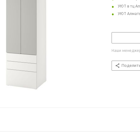
УЮТ в тц А
УЮТ Алмат
Наши менеджер
Поделит