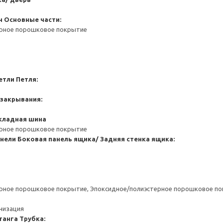
н
Основные части:
ерное порошковое покрытие
етли
Петля:
 закрывания:
кладная шина
ерное порошковое покрытие
анели
Боковая панель ящика/ Задняя стенка ящика:
ерное порошковое покрытие, Эпоксидное/полиэстерное порошковое п
анизация
танга
Трубка: