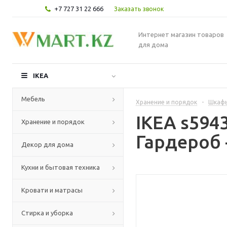
+7 727 31 22 666
Заказать звонок
Интернет магазин товаров
для дома
IKEA
Мебель
Хранение и порядок
-
Шкафы
IKEA s59
Хранение и порядок
Гардероб 
Декор для дома
Кухни и бытовая техника
Кровати и матрасы
Стирка и уборка