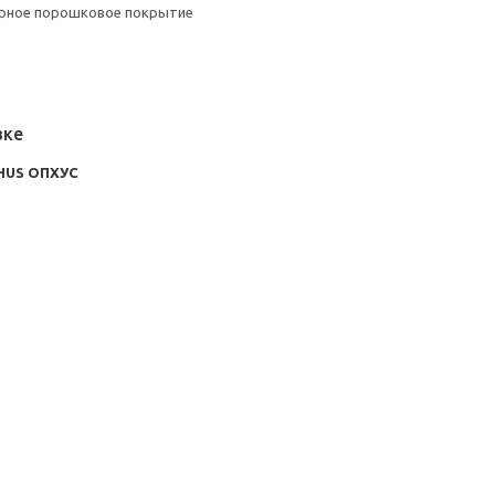
ерное порошковое покрытие
вке
HUS ОПХУС