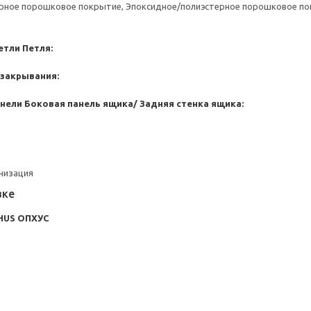
ерное порошковое покрытие, Эпоксидное/полиэстерное порошковое п
етли
Петля:
 закрывания:
анели
Боковая панель ящика/ Задняя стенка ящика:
анизация
вке
HUS ОПХУС