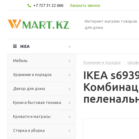
+7 727 31 22 666
Заказать звонок
Интернет магазин товаров
для дома
IKEA
Мебель
Хранение и порядок
-
Шкафы
IKEA s69
Хранение и порядок
Комбинаци
Декор для дома
пеленальн
Кухни и бытовая техника
Кровати и матрасы
Стирка и уборка