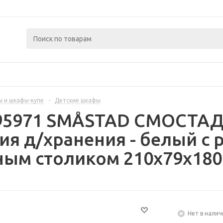
 и шкафы-купе
-
Детские шкафы
395971 SMÅSTAD СМОСТАД
я д/хранения - белый с 
ым столиком 210x79x180
Нет в налич