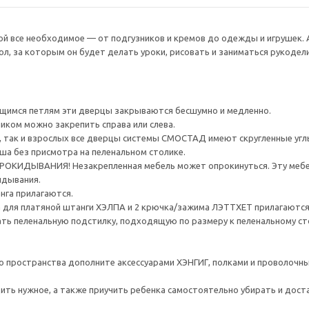
ой все необходимое — от подгузников и кремов до одежды и игрушек.
ол, за которым он будет делать уроки, рисовать и заниматься рукодел
щимся петлям эти дверцы закрываются бесшумно и медленно.
иком можно закрепить справа или слева.
, так и взрослых все дверцы системы СМОСТАД имеют скругленные угл
ша без присмотра на пеленальном столике.
ИДЫВАНИЯ! Незакрепленная мебель может опрокинуться. Эту мебель
идывания.
нга прилагаются.
а для платяной штанги ХЭЛПА и 2 крючка/зажима ЛЭТТХЕТ прилагаются
ь пеленальную подстилку, подходящую по размеру к пеленальному стол
го пространства дополните аксессуарами ХЭНГИГ, полками и проволо
ить нужное, а также приучить ребенка самостоятельно убирать и дос