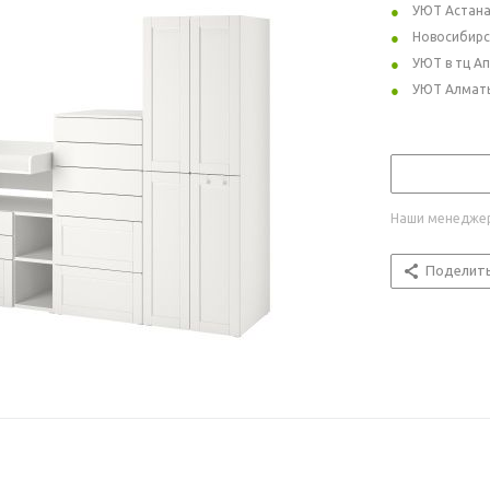
УЮТ Астан
Новосибирс
УЮТ в тц А
УЮТ Алмат
Наши менеджер
Поделит