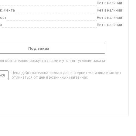
а
Нет в наличии
к, Лента
Нет в наличии
порт
Нет в наличии
ы
Нет в наличии
Под заказ
ы обязательно свяжутся с вами и уточнят условия заказа
Цена действительна только для интернет-магазина и может
ься
отличаться от цен в розничных магазинах