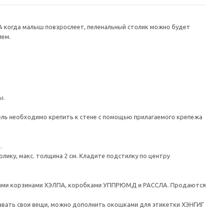
 А когда малыш повзрослеет, пеленальный столик можно будет
ием.
ы.
 необходимо крепить к стене с помощью прилагаемого крепежа
.
ику, макс. толщина 2 см. Кладите подстилку по центру
чными корзинами ХЭЛПА, коробками УППРЮМД и РАССЛА. Продаются
тавать свои вещи, можно дополнить окошками для этикетки ХЭНГИГ