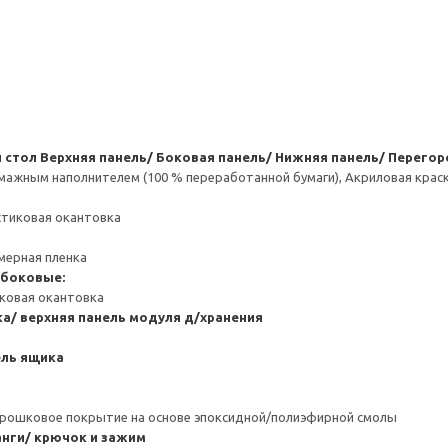
 стол
Верхняя панель/ Боковая панель/ Нижняя панель/ Перегор
ажным наполнителем (100 % переработанной бумаги), Акриловая краск
стиковая окантовка
мерная пленка
 боковые:
иковая окантовка
а/ верхняя панель модуля д/хранения
ель ящика
орошковое покрытие на основе эпоксидной/полиэфирной смолы
нги/ крючок и зажим