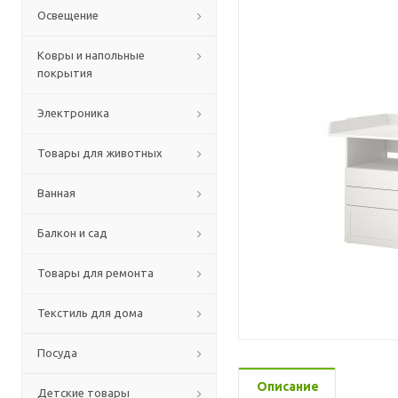
Освещение
Ковры и напольные
покрытия
Электроника
Товары для животных
Ванная
Балкон и сад
Товары для ремонта
Текстиль для дома
Посуда
Описание
Детские товары