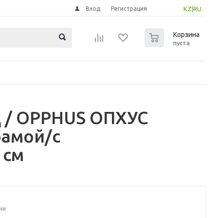
Вход
Регистрация
KZ
|
RU
0
Корзина
пуста
 / OPPHUS ОПХУС
рамой/с
 см
ии