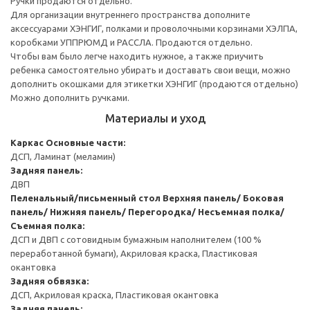
Ручки продаются отдельно.
Для организации внутреннего пространства дополните
аксессуарами ХЭНГИГ, полками и проволочными корзинами ХЭЛПА,
коробками УППРЮМД и РАССЛА. Продаются отдельно.
Чтобы вам было легче находить нужное, а также приучить
ребенка самостоятельно убирать и доставать свои вещи, можно
дополнить окошками для этикетки ХЭНГИГ (продаются отдельно)
Можно дополнить ручками.
Материалы и уход
Каркас
Основные части:
ДСП, Ламинат (меламин)
Задняя панель:
ДВП
Пеленальный/письменный стол
Верхняя панель/ Боковая
панель/ Нижняя панель/ Перегородка/ Несъемная полка/
Съемная полка:
ДСП и ДВП с сотовидным бумажным наполнителем (100 %
переработанной бумаги), Акриловая краска, Пластиковая
окантовка
Задняя обвязка:
ДСП, Акриловая краска, Пластиковая окантовка
Задняя панель: