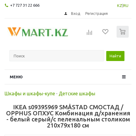
+7 727 31 22 666
KZ
|
RU
Вход
Регистрация
0
Найти
МЕНЮ
Шкафы и шкафы-купе
-
Детские шкафы
IKEA s09395969 SMÅSTAD СМОСТАД /
OPPHUS ОПХУС Комбинация д/хранения
- белый серый/с пеленальным столиком
210x79x180 см