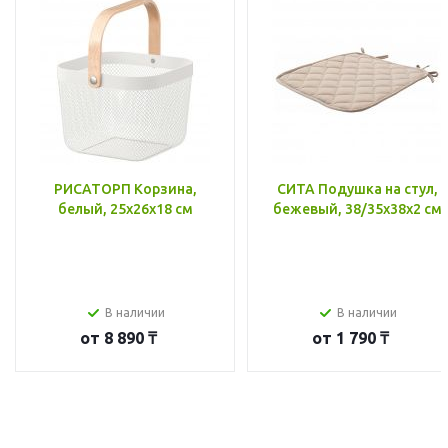
РИСАТОРП Корзина,
СИТА Подушка на стул,
белый, 25x26x18 см
бежевый, 38/35x38x2 см
В наличии
В наличии
от
8 890 ₸
от
1 790 ₸