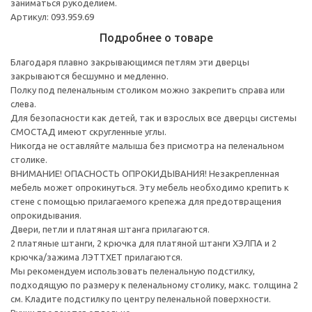
заниматься рукоделием.
Артикул: 093.959.69
Подробнее о товаре
Благодаря плавно закрывающимся петлям эти дверцы
закрываются бесшумно и медленно.
Полку под пеленальным столиком можно закрепить справа или
слева.
Для безопасности как детей, так и взрослых все дверцы системы
СМОСТАД имеют скругленные углы.
Никогда не оставляйте малыша без присмотра на пеленальном
столике.
ВНИМАНИЕ! ОПАСНОСТЬ ОПРОКИДЫВАНИЯ! Незакрепленная
мебель может опрокинуться. Эту мебель необходимо крепить к
стене с помощью прилагаемого крепежа для предотвращения
опрокидывания.
Двери, петли и платяная штанга прилагаются.
2 платяные штанги, 2 крючка для платяной штанги ХЭЛПА и 2
крючка/зажима ЛЭТТХЕТ прилагаются.
Мы рекомендуем использовать пеленальную подстилку,
подходящую по размеру к пеленальному столику, макс. толщина 2
см. Кладите подстилку по центру пеленальной поверхности.