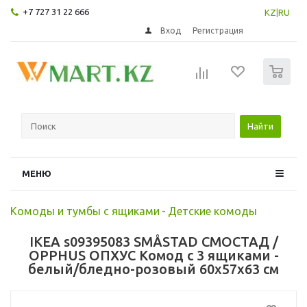
+7 727 31 22 666
KZ
|
RU
Вход
Регистрация
0
Найти
МЕНЮ
Комоды и тумбы с ящиками
-
Детские комоды
IKEA s09395083 SMÅSTAD СМОСТАД /
OPPHUS ОПХУС Комод с 3 ящиками -
белый/бледно-розовый 60x57x63 см