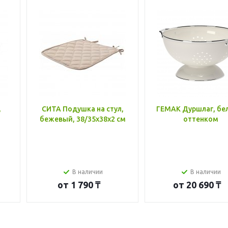
,
СИТА Подушка на стул,
ГЕМАК Дуршлаг, бе
бежевый, 38/35x38x2 см
оттенком
В наличии
В наличии
от
1 790 ₸
от
20 690 ₸