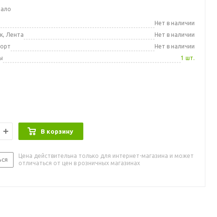
мало
а
Нет в наличии
к, Лента
Нет в наличии
порт
Нет в наличии
ы
1 шт.
В корзину
Цена действительна только для интернет-магазина и может
ься
отличаться от цен в розничных магазинах