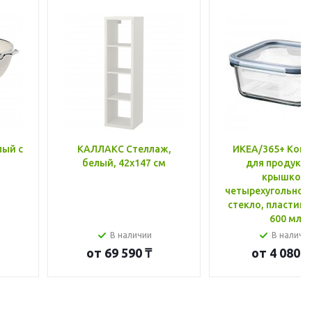
лый с
КАЛЛАКС Стеллаж,
ИКЕА/365+ Конт
белый, 42x147 см
для продукто
крышкой,
четырехугольной
стекло, пластик 
600 мл
В наличии
В наличи
от
69 590 ₸
от
4 080 ₸