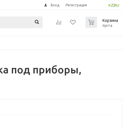
Вход
Регистрация
KZ
|
RU
0
Корзина
пуста
а под приборы,