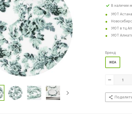
В наличии 
УЮТ Астан
Новосибирс
УЮТ в тц А
УЮТ Алмат
Бренд
IKEA
Поделит