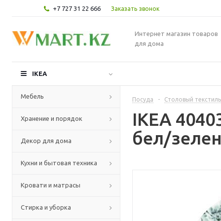
+7 727 31 22 666
Заказать звонок
Интернет магазин товаров
для дома
IKEA
Мебель
Посуда
-
Столовый текстиль
IKEA 404
Хранение и порядок
бел/зелен
Декор для дома
Кухни и бытовая техника
Кровати и матрасы
Стирка и уборка