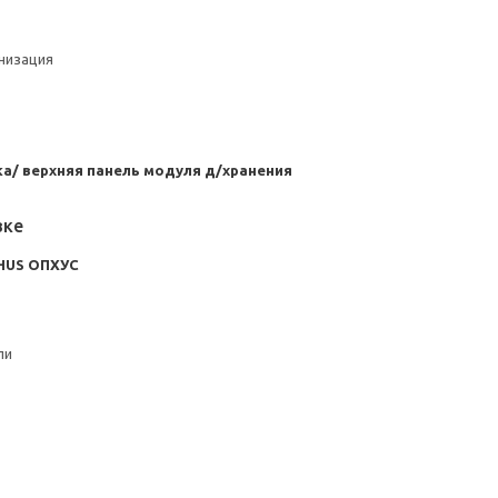
анизация
а/ верхняя панель модуля д/хранения
вке
HUS ОПХУС
ли