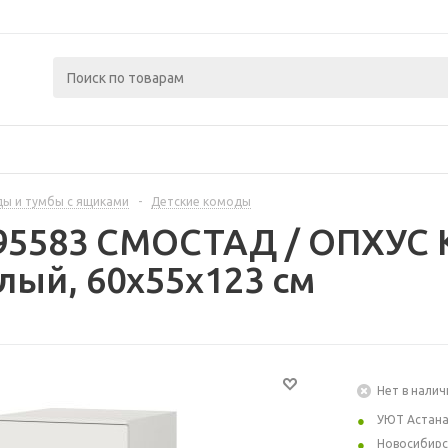
ы и тумбы с ящиками
-
Детские комоды
95583 СМОСТАД / ОПХУС 
лый, 60x55x123 см
Нет в налич
УЮТ Астан
Новосибирс