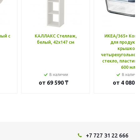
лый с
КАЛЛАКС Стеллаж,
ИКЕА/365+ Конт
белый, 42x147 см
для продукто
крышкой,
четырехугольной
стекло, пластик 
600 мл
В наличии
В наличи
от
69 590 ₸
от
4 080 ₸
+7 727 31 22 666