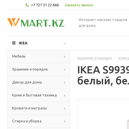
+7 727 31 22 666
Заказать звонок
Интернет магазин товаров
для дома
IKEA
Мебель
Хранение и порядок
-
Комод
IKEA S993
Хранение и порядок
белый, бе
Декор для дома
Кухни и бытовая техника
Кровати и матрасы
Стирка и уборка