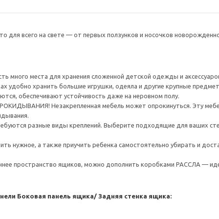
то для всего на свете — от первых ползунков и носочков новорожденн
ть много места для хранения сложенной детской одежды и аксессуаров,
ках удобно хранить большие игрушки, одеяла и другие крупные предме
ются, обеспечивают устойчивость даже на неровном полу.
ИДЫВАНИЯ! Незакрепленная мебель может опрокинуться. Эту мебель
идывания.
ребуются разные виды креплений. Выберите подходящие для ваших стен 
ить нужное, а также приучить ребенка самостоятельно убирать и дос
ннее пространство ящиков, можно дополнить коробками РАССЛА — иде
анели
Боковая панель ящика/ Задняя стенка ящика: