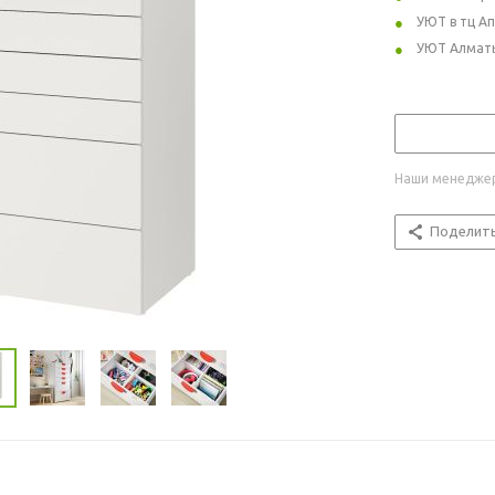
УЮТ в тц А
УЮТ Алмат
Наши менеджер
Поделит