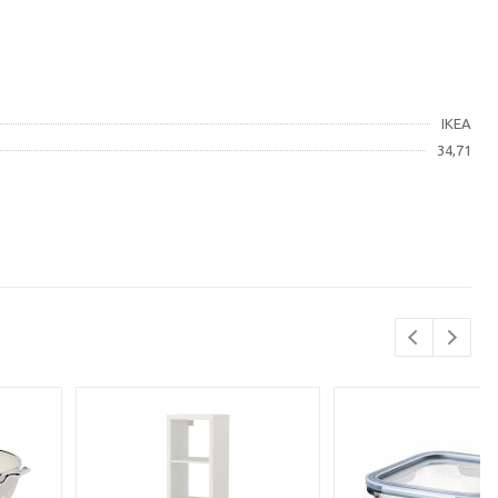
IKEA
34,71