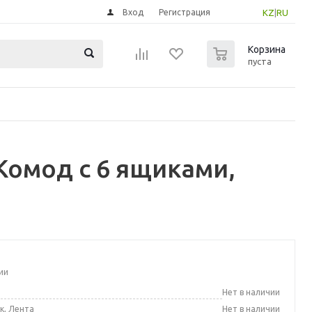
Вход
Регистрация
KZ
|
RU
0
Корзина
пуста
Комод с 6 ящиками,
ии
а
Нет в наличии
к, Лента
Нет в наличии