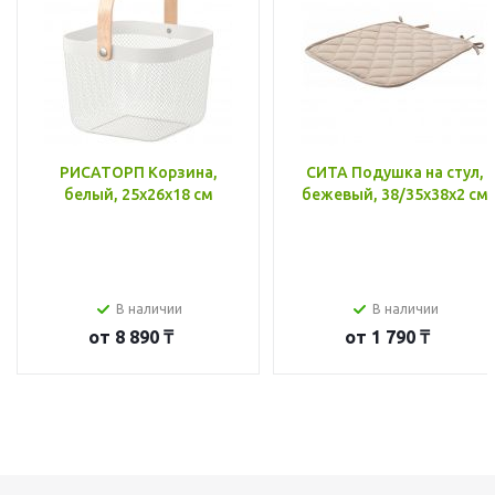
РИСАТОРП Корзина,
СИТА Подушка на стул,
белый, 25x26x18 см
бежевый, 38/35x38x2 см
В наличии
В наличии
от
8 890 ₸
от
1 790 ₸