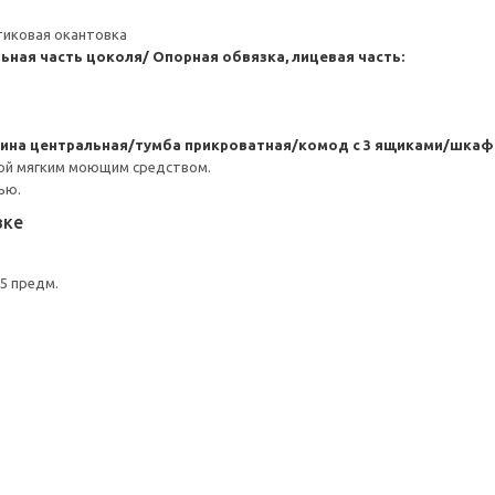
тиковая окантовка
ная часть цоколя/ Опорная обвязка, лицевая часть:
ина центральная/тумба прикроватная/комод с 3 ящиками/шкаф
ой мягким моющим средством.
ью.
вке
5 предм.