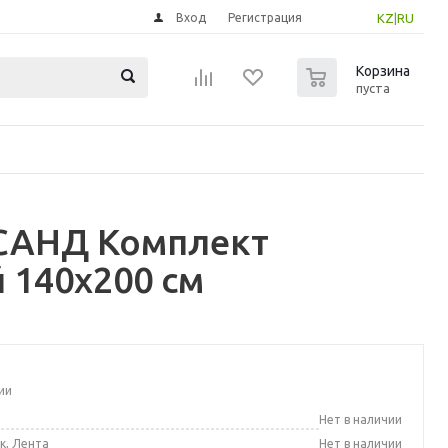
Вход
Регистрация
KZ
|
RU
0
Корзина
пуста
САНД Комплект
й 140x200 см
ии
а
Нет в наличии
к, Лента
Нет в наличии