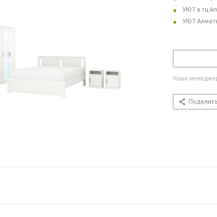
УЮТ в тц А
УЮТ Алмат
Наши менеджер
Поделит