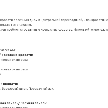
 кровати с реечным дном и центральной перекладиной, 2 прикроватные 
 продаются отдельно.
стен требуются различные крепежные средства. Используйте крепежны
тмасса АБС
/ Боковина кровати:
тиковая окантовка
тиковая окантовка
я
и кровати:
, Березовый шпон, Прозрачный лак.
вая панель/ Верхняя панель:
тиковая окантовка