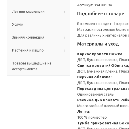
Артикул: 394.881.94
Летняя коллекция
Подробнее о товаре
В комплект входит: 1 каркас
Услуги
Матрас и постельное белье
Для различных материалов 
Зимняя коллекция
Материалы и уход
Растения и кашпо
Каркас кровати
Ножка:
ДВП, Бумажная пленка, Плас
Товары вышедшие из
Спинка кровати/ Обвязка
ассортимента
ДСП, Бумажная пленка, Плас
Верхняя обвязка:
ДВП, Бумажная пленка, Плас
Перекладина центральна
Оцинкованная сталь
Реечное дно кровати
Рейк
Многослойный клееный шпон
Лента:
100 % полиэстер
Тумба прикроватная
Боко
ДСП, Бумажная пленка, Плас