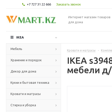
+7 727 31 22 666
Заказать звонок
Интернет магазин товаров
для дома
IKEA
Мебель
Кровати и матрасы
-
Компле
IKEA s39
Хранение и порядок
мебели д/
Декор для дома
Кухни и бытовая техника
Кровати и матрасы
Стирка и уборка