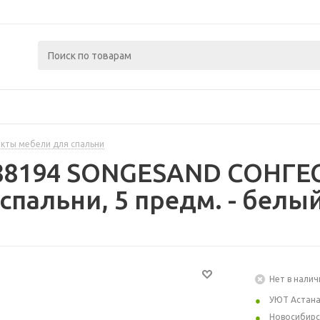
кты мебели для спальни
488194 SONGESAND СОНГЕ
спальни, 5 предм. - белы
Нет в налич
УЮТ Астан
Новосибирс