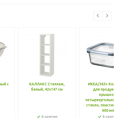
лый с
КАЛЛАКС Стеллаж,
ИКЕА/365+ Конт
белый, 42x147 см
для продукто
крышкой,
четырехугольной
стекло, пластик 
600 мл
В наличии
В наличи