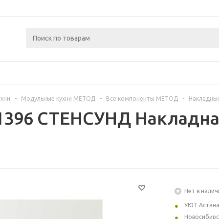
ухни
-
Модульные кухни МЕТОД
-
Все компоненты МЕТОД
-
Накладные
1396 СТЕНСУНД Накладна
Нет в налич
УЮТ Астан
Новосибирс