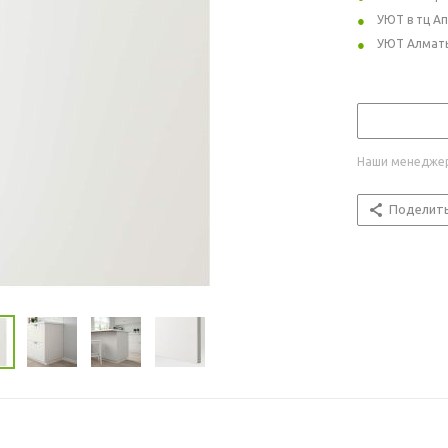
УЮТ в тц А
УЮТ Алмат
Наши менеджер
Поделит