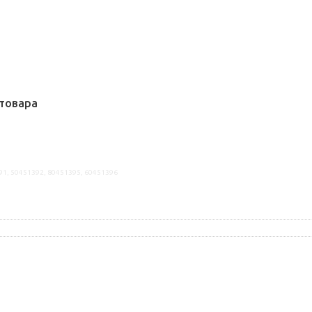
товара
91, 50451392, 80451395, 60451396