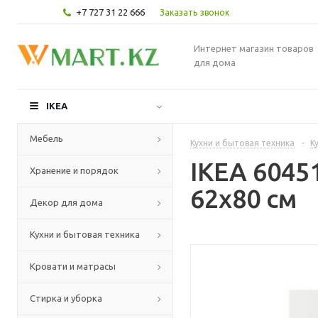
+7 727 31 22 666
Заказать звонок
Интернет магазин товаров
для дома
IKEA
Мебель
Кухни и бытовая техника
-
К
IKEA 6045
Хранение и порядок
62x80 см
Декор для дома
Кухни и бытовая техника
Кровати и матрасы
Стирка и уборка