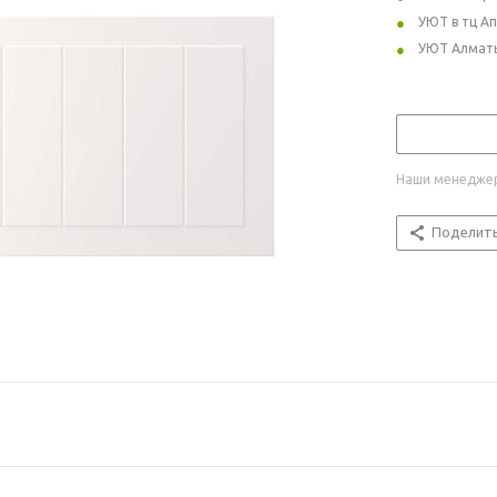
УЮТ в тц А
УЮТ Алмат
Наши менеджер
Поделит