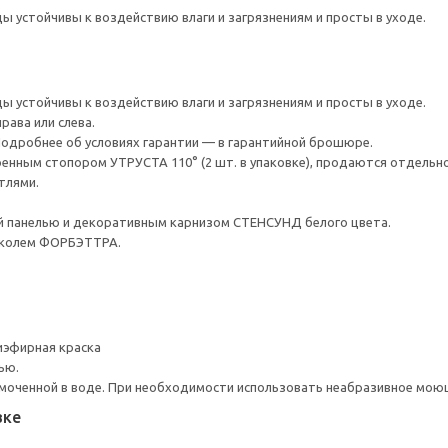
ы устойчивы к воздействию влаги и загрязнениям и просты в уходе.
ы устойчивы к воздействию влаги и загрязнениям и просты в уходе.
рава или слева.
 Подробнее об условиях гарантии — в гарантийной брошюре.
енным стопором УТРУСТА 110° (2 шт. в упаковке), продаются отдельно
тлями.
 панелью и декоративным карнизом СТЕНСУНД белого цвета.
околем ФОРБЭТТРА.
иэфирная краска
ью.
моченной в воде. При необходимости использовать неабразивное мою
вке