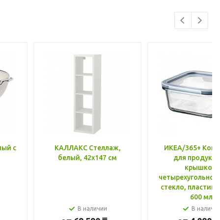
лый с
КАЛЛАКС Стеллаж,
ИКЕА/365+ Конт
белый, 42x147 см
для продукто
крышкой,
четырехугольной
стекло, пластик 
600 мл
В наличии
В наличи