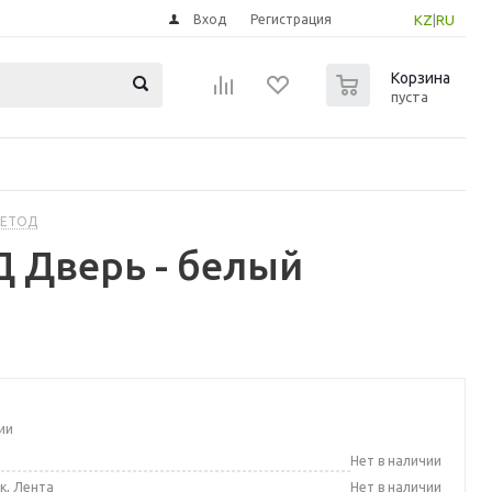
Вход
Регистрация
KZ
|
RU
0
Корзина
пуста
МЕТОД
 Дверь - белый
ии
а
Нет в наличии
к, Лента
Нет в наличии