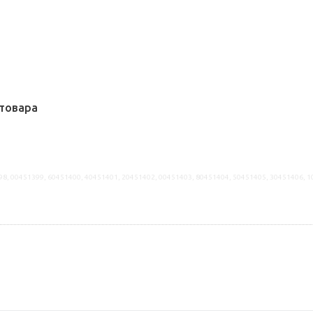
товара
98, 00451399, 60451400, 40451401, 20451402, 00451403, 80451404, 50451405, 30451406, 