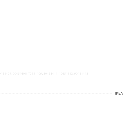
10451407, 90451408, 70451409, 30451411, 10451412, 90451413
IKEA