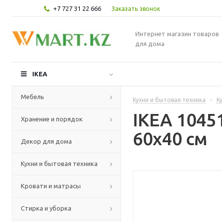
+7 727 31 22 666
Заказать звонок
Интернет магазин товаров
для дома
IKEA
Мебель
Кухни и бытовая техника
-
К
IKEA 104
Хранение и порядок
60x40 см
Декор для дома
Кухни и бытовая техника
Кровати и матрасы
Стирка и уборка