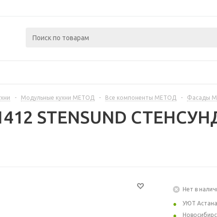
ухни
-
Модульные кухни МЕТОД
-
Все компоненты МЕТОД
-
Фасады 
51412 STENSUND СТЕНСУНД
Нет в налич
УЮТ Астан
Новосибирс