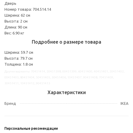
Дверь
Номер товара: 704.514.14
Ширина: 62 см
Высота: 2 см
Длина: 90 см
Вес: 6.90 кг
Подробнее о размере товара
Ширина: 59.7 см
Высота: 79.7 см
Толщина: 1.8 см
Другие варианты: 70451414, 20451398, 00451399, 60451400, 40451401, 20451402,
00451403, 80451404, 50451405, 30451406, 10451407, 90451408, 70451409,
30451411, 10451412, 90451413
Характеристики
Бренд
IKEA
Персональные рекомендации