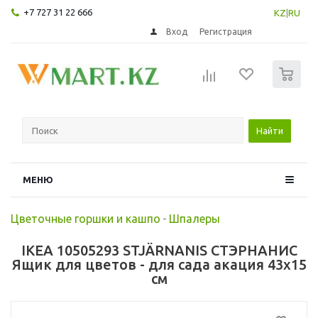
+7 727 31 22 666
KZ
|
RU
Вход
Регистрация
0
Найти
МЕНЮ
Цветочные горшки и кашпо
-
Шпалеры
IKEA 10505293 STJÄRNANIS СТЭРНАНИС
Ящик для цветов - для сада акация 43x15
см