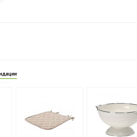
07
ндации