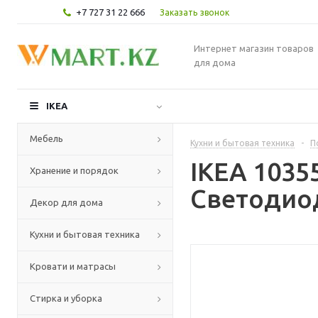
+7 727 31 22 666
Заказать звонок
Интернет магазин товаров
для дома
IKEA
Мебель
Кухни и бытовая техника
-
П
IKEA 103
Хранение и порядок
Светодиод
Декор для дома
Кухни и бытовая техника
Кровати и матрасы
Стирка и уборка