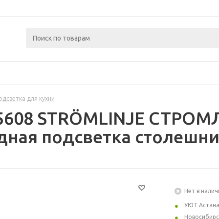
одсветка для кухни
55608 STRÖMLINJE СТРО
ная подсветка столешни
Нет в налич
УЮТ Астан
Новосибирс