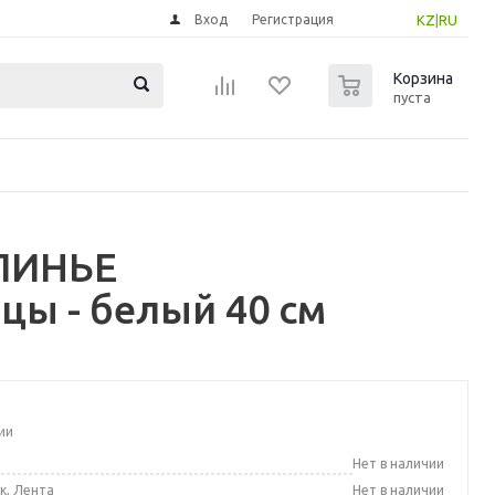
Вход
Регистрация
KZ
|
RU
0
Корзина
пуста
МЛИНЬЕ
цы - белый 40 см
ии
а
Нет в наличии
к, Лента
Нет в наличии