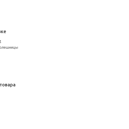
вке
Е
толешницы
товара