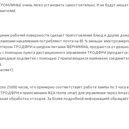
ОМЛИНЬЕ очень легко установить самостоятельно. И не будут мешать 
нителей.
ние рабочей поверхности сделает приготовление блюд и другие домаш
лампами накаливания потребляют почти на 85 % меньше электроэнергии
птером ТРОДФРИ и шнуром питания ФЁРНИММА, продаются отдельно
ь с помощью пульта дистанционного управления ТРОДФРИ (продается 
диодные подсветки с помощью 2 прилагающихся маленьких соединител
.
ассвет).
о 25000 часов, что примерно соответствует работе лампы по 3 часа в 
РОДФРИ и приложением IKEA Home smart для управления через Amazon 
ьная обработка отходов. За более подробной информацией обращайте