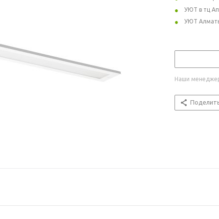
УЮТ в тц А
УЮТ Алмат
Наши менеджер
Поделит