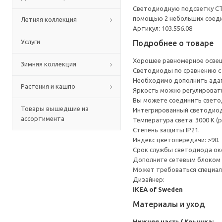
Светодиодную подсветку СТР
помощью 2 небольших соеди
Летняя коллекция
Артикул: 103.556.08
Услуги
Подробнее о товаре
Хорошее равномерное освеще
Зимняя коллекция
Светодиоды по сравнению с 
Необходимо дополнить ада
Растения и кашпо
Яркость можно регулироват
Вы можете соединить свето
Товары вышедшие из
Интегрированный светодиод
ассортимента
Температура света: 3000 К (р
Степень защиты IP21.
Индекс цветопередачи: >90.
Срок службы светодиода окол
Дополните сетевым блоком Т
Может требоваться специал
Дизайнер:
IKEA of Sweden
Материалы и уход
Нижняя часть/ Крышка: