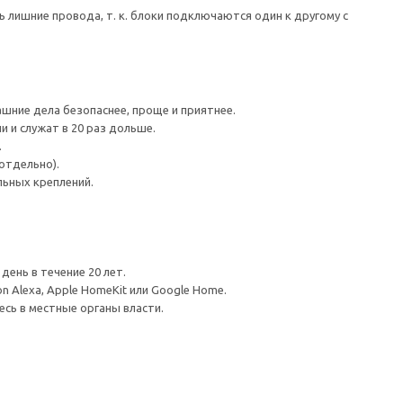
лишние провода, т. к. блоки подключаются один к другому с
ние дела безопаснее, проще и приятнее.
 и служат в 20 раз дольше.
.
отдельно).
ьных креплений.
день в течение 20 лет.
Alexa, Apple HomeKit или Google Home.
сь в местные органы власти.