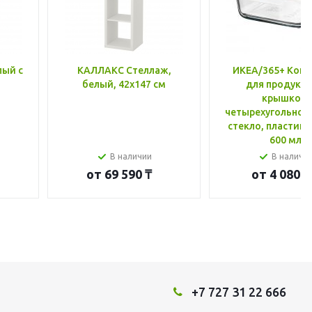
лый с
КАЛЛАКС Стеллаж,
ИКЕА/365+ Конт
белый, 42x147 см
для продукто
крышкой,
четырехугольной
стекло, пластик 
600 мл
В наличии
В наличи
от
69 590 ₸
от
4 080 ₸
+7 727 31 22 666