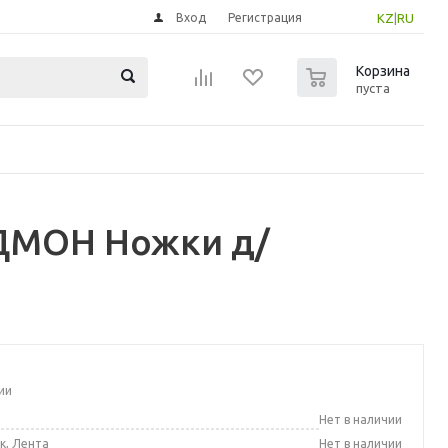
Вход
Регистрация
KZ
|
RU
0
Корзина
пуста
ДМОН Ножки д/
ии
а
Нет в наличии
к, Лента
Нет в наличии