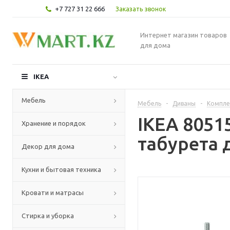
+7 727 31 22 666
Заказать звонок
Интернет магазин товаров
для дома
IKEA
Мебель
Мебель
-
Диваны
-
Компле
IKEA 805
Хранение и порядок
табурета д
Декор для дома
Кухни и бытовая техника
Кровати и матрасы
Стирка и уборка