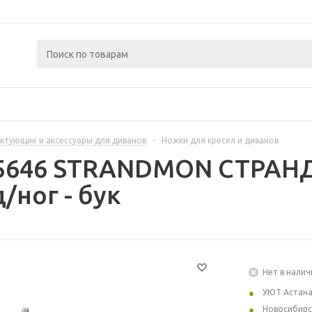
ктующие и аксессуары для диванов
-
Ножки для кресел и диванов
15646 STRANDMON СТРАН
/ног - бук
Нет в налич
УЮТ Астан
Новосибирс