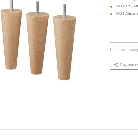
УЮТ в тц А
УЮТ Алмат
Наши менеджер
Поделит