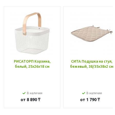
РИСАТОРП Корзина,
СИТА Подушка на стул,
белый, 25x26x18 см
бежевый, 38/35x38x2 см
В наличии
В наличии
от
8 890 ₸
от
1 790 ₸