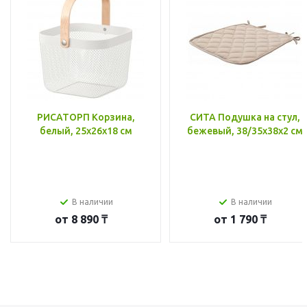
РИСАТОРП Корзина,
СИТА Подушка на стул,
белый, 25x26x18 см
бежевый, 38/35x38x2 см
В наличии
В наличии
от
8 890 ₸
от
1 790 ₸