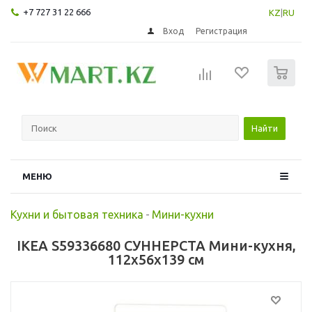
+7 727 31 22 666
KZ
|
RU
Вход
Регистрация
0
Найти
МЕНЮ
Кухни и бытовая техника
-
Мини-кухни
IKEA S59336680 СУННЕРСТА Мини-кухня,
112x56x139 см